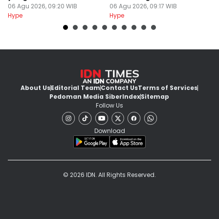
06 Agu 2026, 09:20 WIB
Profesional
06 Agu 2026, 09:17 WIB
06
Hype
Hype
Hy
About Us
Editorial Team
Contact Us
Terms of Services
Pedoman Media Siber
Index
Sitemap
Follow Us
Download
© 2026 IDN. All Rights Reserved.