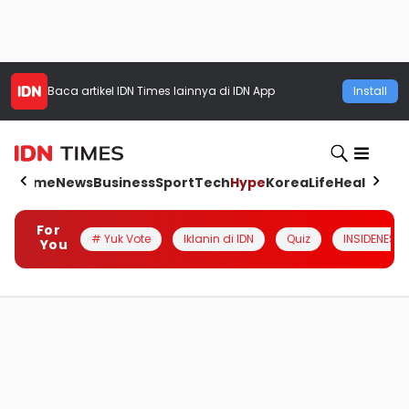
Baca artikel
IDN Times
lainnya di IDN App
Install
Home
News
Business
Sport
Tech
Hype
Korea
Life
Health
Aut
For
# Yuk Vote
Iklanin di IDN
Quiz
INSIDENESIA
You