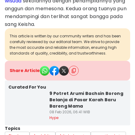
wisuda
sekolahnya dengan penampilannya yang
anggun dan memesona. Kedua orang tuanya pun
mendampingi dan terlihat sangat bangga pada
sang Keisha.
This article is written by our community writers and has been
carefully reviewed by our editorial team. We strive to provide
the most accurate and reliable information, ensuring high
standards of quality, credibility, and trustworthiness.
Share Article
Curated For You
9 Potret Arumi Bachsin Borong
Belanja di Pasar Karah Baru
Bareng Mama
08 Feb 2026, 06:41 WIB
Hype
Topics