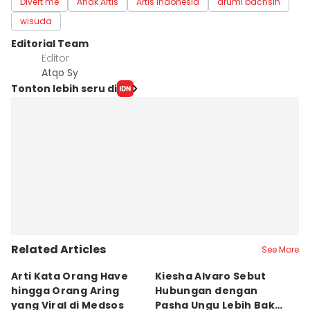
Divert me
Anak Artis
Artis Indonesia
arumi bachsin
wisuda
Editorial Team
Editor
Atqo Sy
Tonton lebih seru di
Related Articles
See More
Arti Kata Orang Have
Kiesha Alvaro Sebut
E
hingga Orang Aring
Hubungan dengan
D
yang Viral di Medsos
Pasha Ungu Lebih Bak
Pr