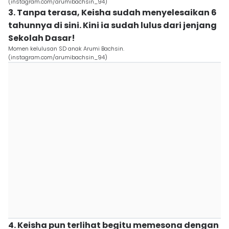
(instagram.com/arumibachsin_94)
3. Tanpa terasa, Keisha sudah menyelesaikan 6
tahunnya di sini. Kini ia sudah lulus dari jenjang
Sekolah Dasar!
Momen kelulusan SD anak Arumi Bachsin.
(instagram.com/arumibachsin_94)
4. Keisha pun terlihat begitu memesona dengan