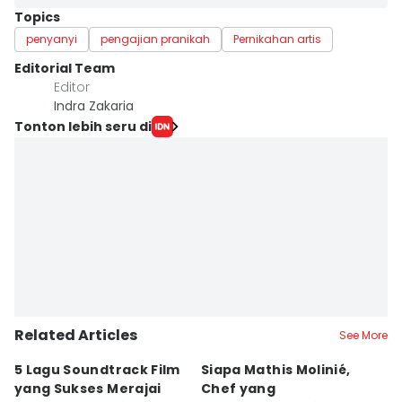
Topics
penyanyi
pengajian pranikah
Pernikahan artis
Editorial Team
Editor
Indra Zakaria
Tonton lebih seru di
Related Articles
See More
5 Lagu Soundtrack Film
Siapa Mathis Molinié,
O
yang Sukses Merajai
Chef yang
T