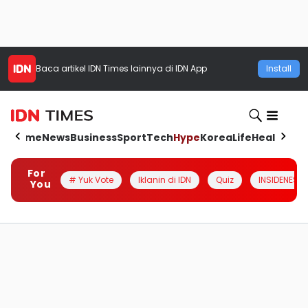
Baca artikel
IDN Times
lainnya di IDN App
Install
Home
News
Business
Sport
Tech
Hype
Korea
Life
Health
Aut
For
# Yuk Vote
Iklanin di IDN
Quiz
INSIDENESIA
You