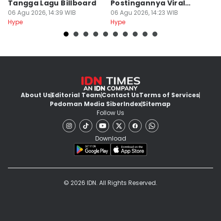
Tangga Lagu Billboard
Postingannya Viral
L
06 Agu 2026, 14:39 WIB
Dikomentari Raisa?
06 Agu 2026, 14:23 WIB
06
Hype
Hype
Hy
About Us
Editorial Team
Contact Us
Terms of Services
Pedoman Media Siber
Index
Sitemap
Follow Us
Download
© 2026 IDN. All Rights Reserved.