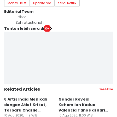
Money Heist
Update me
serial Netflix
Editorial Team
Editor
Zahrotustianah
Tonton lebih seru di
Related Articles
See More
8 Artis India Menikah
Gender Reveal
7
dengan Atlet Kriket,
Kehamilan Kedua
Gi
Terbaru Charlie
Valencia Tanoe di Hari
D
Chauhan
10 Agu 2026, 11:19 WIB
Ultah Kevin Sanjaya
10 Agu 2026, 11:00 WIB
10