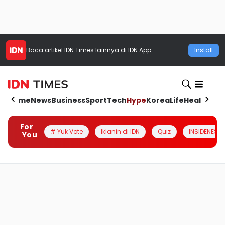
Baca artikel
IDN Times
lainnya di IDN App
Install
Home
News
Business
Sport
Tech
Hype
Korea
Life
Health
Aut
For
# Yuk Vote
Iklanin di IDN
Quiz
INSIDENESIA
You