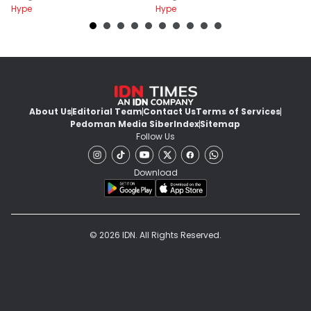
Hype
Hype
Hy
About Us
Editorial Team
Contact Us
Terms of Services
Pedoman Media Siber
Index
Sitemap
Follow Us
Download
© 2026 IDN. All Rights Reserved.