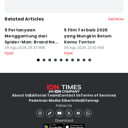
Related Articles
See More
9 Pertanyaan
5 Film Terbaik 2026
6
Menggantung dari
yang Mungkin Belum
R
Spider-Man: Brand New
Kamu Tonton
J
Day, Jean Kemana?
09 Agu 2026, 05:33 WIB
08 Agu 2026, 23:43 WIB
08
Hype
Hype
Hy
About Us
Editorial Team
Contact Us
Terms of Services
Pedoman Media Siber
Index
Sitemap
Follow Us
Download