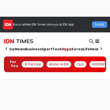
Baca artikel
IDN Times
lainnya di IDN App
Install
Home
News
Business
Sport
Tech
Hype
Korea
Life
Health
Aut
For
# Yuk Vote
Iklanin di IDN
Quiz
INSIDENESIA
You