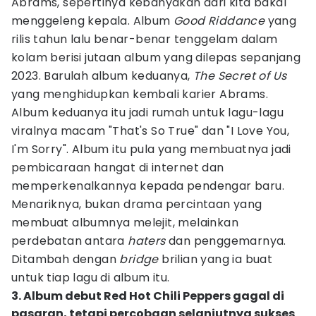
Abrams, sepertinya kebanyakan dari kita bakal
menggeleng kepala. Album
Good Riddance
yang
rilis tahun lalu benar-benar tenggelam dalam
kolam berisi jutaan album yang dilepas sepanjang
2023. Barulah album keduanya,
The Secret of Us
yang menghidupkan kembali karier Abrams.
Album keduanya itu jadi rumah untuk lagu-lagu
viralnya macam "That's So True" dan "I Love You,
I'm Sorry". Album itu pula yang membuatnya jadi
pembicaraan hangat di internet dan
memperkenalkannya kepada pendengar baru.
Menariknya, bukan drama percintaan yang
membuat albumnya melejit, melainkan
perdebatan antara
haters
dan penggemarnya.
Ditambah dengan
bridge
brilian yang ia buat
untuk tiap lagu di album itu.
3. Album debut Red Hot Chili Peppers gagal di
pasaran, tetapi percobaan selanjutnya sukses