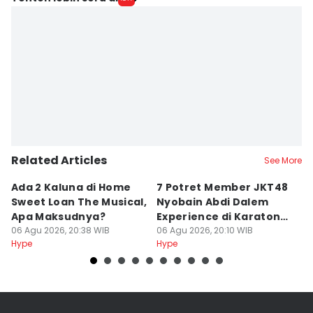
Related Articles
See More
Ada 2 Kaluna di ⁠Home
7 Potret Member JKT48
5
Sweet Loan The Musical,
Nyobain Abdi Dalem
K
Apa Maksudnya?
Experience di Karaton
T
06 Agu 2026, 20:38 WIB
Yogyakarta
06 Agu 2026, 20:10 WIB
06
Hype
Hype
Hy