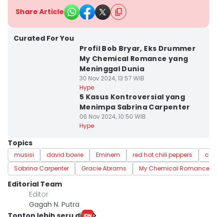
Share Article
Curated For You
Profil Bob Bryar, Eks Drummer
My Chemical Romance yang
Meninggal Dunia
30 Nov 2024, 13:57 WIB
Hype
5 Kasus Kontroversial yang
Menimpa Sabrina Carpenter
06 Nov 2024, 10:50 WIB
Hype
Topics
musisi
david bowie
Eminem
red hot chili peppers
char
Sabrina Carpenter
Gracie Abrams
My Chemical Romance
Editorial Team
Editor
Gagah N. Putra
Tonton lebih seru di