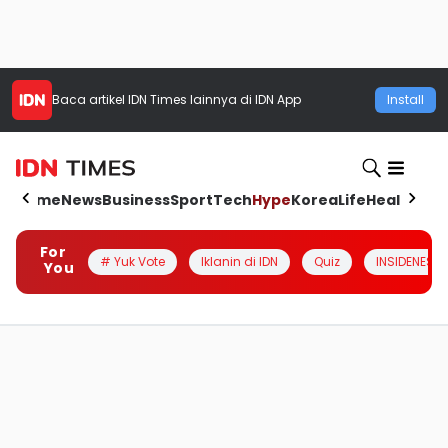
Baca artikel
IDN Times
lainnya di IDN App
Install
Home
News
Business
Sport
Tech
Hype
Korea
Life
Health
Aut
For
# Yuk Vote
Iklanin di IDN
Quiz
INSIDENESIA
You