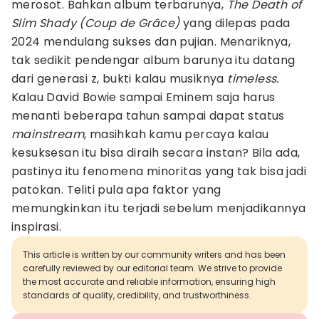
merosot. Bahkan album terbarunya,
The Death of
Slim Shady (Coup de Grâce)
yang dilepas pada
2024 mendulang sukses dan pujian. Menariknya,
tak sedikit pendengar album barunya itu datang
dari generasi z, bukti kalau musiknya
timeless.
Kalau David Bowie sampai Eminem saja harus
menanti beberapa tahun sampai dapat status
mainstream
, masihkah kamu percaya kalau
kesuksesan itu bisa diraih secara instan? Bila ada,
pastinya itu fenomena minoritas yang tak bisa jadi
patokan. Teliti pula apa faktor yang
memungkinkan itu terjadi sebelum menjadikannya
inspirasi.
This article is written by our community writers and has been
carefully reviewed by our editorial team. We strive to provide
the most accurate and reliable information, ensuring high
standards of quality, credibility, and trustworthiness.