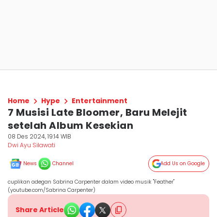
Home
Hype
Entertainment
7 Musisi Late Bloomer, Baru Melejit
setelah Album Kesekian
08 Des 2024, 19:14 WIB
Dwi Ayu Silawati
News
Channel
Add Us on Google
cuplikan adegan Sabrina Carpenter dalam video musik "Feather"
(youtube.com/Sabrina Carpenter)
Share Article