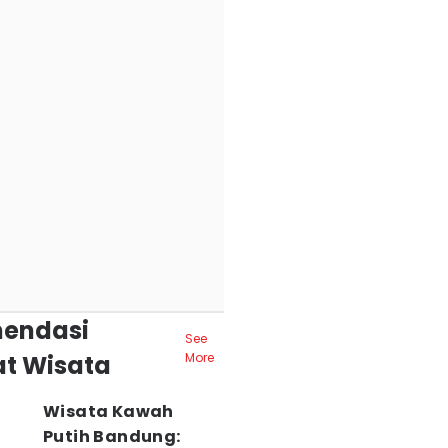
endasi
See
t Wisata
More
Wisata Kawah
Putih Bandung: