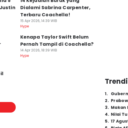
la 5
14 Kejadian Buruk yang
Justin
Dialami Sabrina Carpenter,
Terbaru Coachella!
15 Apr 2026, 14:39 WIB
Hype
Kenapa Taylor Swift Belum
r
Pernah Tampil di Coachella?
14 Apr 2026, 18:39 WIB
Hype
il
Trendi
a
1
.
Gubern
2
.
Prabow
3
.
Makan B
4
.
Nilai T
5
.
17 Agus