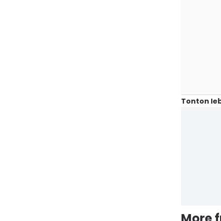
Tonton leb
More 