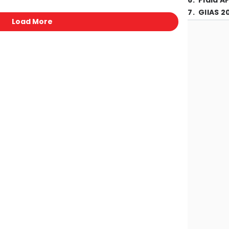
6
.
Piala A
7
.
GIIAS 2
Load More