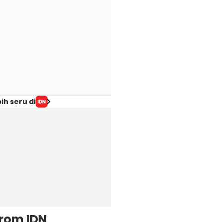
ih seru di
from IDN