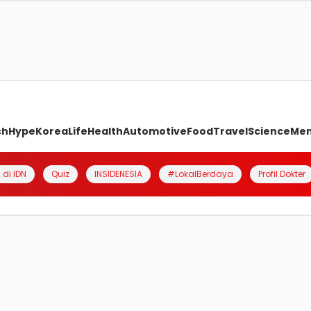
ch
Hype
Korea
Life
Health
Automotive
Food
Travel
Science
Me
 di IDN
Quiz
INSIDENESIA
#LokalBerdaya
Profil Dokter