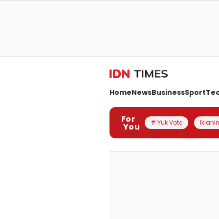
Home
News
Business
Sport
Te
For
# Yuk Vote
Iklanin
You