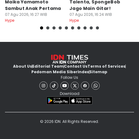
Maika Yamamoto
Talenta, SpongeBob
y
Sambut Anak Pertama
Jago Main Gitar!
s
07 Agu 2026, 16:27 WIB
07 Agu 2026, 16:24 WIB
M
07
Hype
Hype
Hy
About Us
Editorial Team
Contact Us
Terms of Services
Pedoman Media Siber
Index
Sitemap
Follow Us
Download
© 2026 IDN. All Rights Reserved.