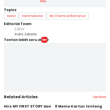
Men
Topics
band
hammersonic
My Chemical Romance
Editorial Team
Editor
Indra Zakaria
Tonton lebih seru di
Related Articles
See More
Hiro MY FIRST STORY dan
8 Meme Kartun tentang
5