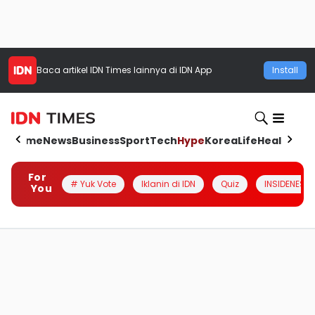
Baca artikel
IDN Times
lainnya di IDN App
Install
Home
News
Business
Sport
Tech
Hype
Korea
Life
Health
Aut
For
# Yuk Vote
Iklanin di IDN
Quiz
INSIDENESIA
You