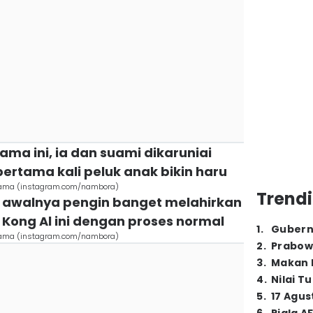
ama ini, ia dan suami dikaruniai
pertama kali peluk anak bikin haru
tama (instagram.com/nambora)
Trendi
ut awalnya pengin banget melahirkan
Kong Al ini dengan proses normal
1
.
Gubern
tama (instagram.com/nambora)
2
.
Prabow
3
.
Makan B
4
.
Nilai T
5
.
17 Agus