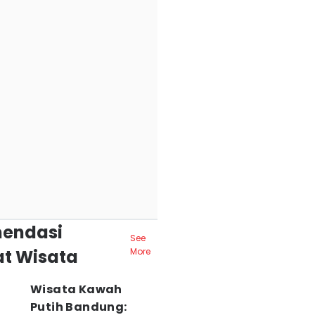
endasi
See
t Wisata
More
Wisata Kawah
Putih Bandung: