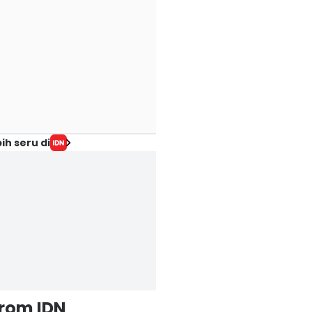
ih seru di
from IDN