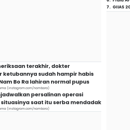
6
.
Piala A
7
.
GIIAS 2
riksaan terakhir, dokter
 ketubannya sudah hampir habis
am Bo Ra lahiran normal pupus
tama (instagram.com/nambora)
njadwalkan persalinan operasi
 situasinya saat itu serba mendadak
tama (instagram.com/nambora)