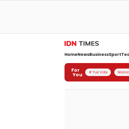
Home
News
Business
Sport
Te
For
# Yuk Vote
Iklanin
You