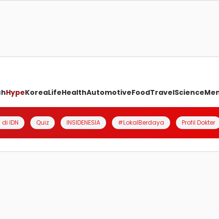
ch
Hype
Korea
Life
Health
Automotive
Food
Travel
Science
Me
 di IDN
Quiz
INSIDENESIA
#LokalBerdaya
Profil Dokter