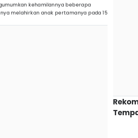
ngumumkan kehamilannya beberapa
irnya melahirkan anak pertamanya pada 15
Rekom
Tempa