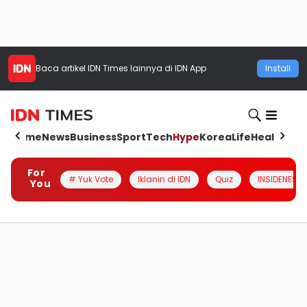
Baca artikel
IDN Times
lainnya di IDN App
Install
Home
News
Business
Sport
Tech
Hype
Korea
Life
Health
Aut
For
# Yuk Vote
Iklanin di IDN
Quiz
INSIDENESIA
You