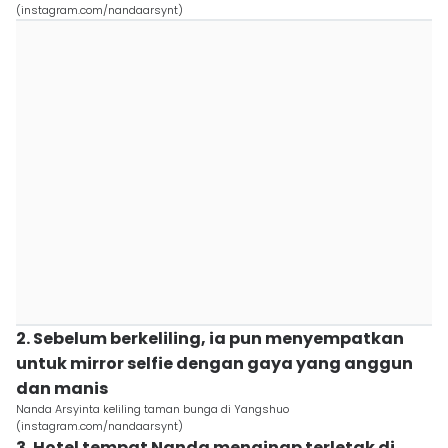
(instagram.com/nandaarsynt)
2. Sebelum berkeliling, ia pun menyempatkan
untuk mirror selfie dengan gaya yang anggun
dan manis
Nanda Arsyinta keliling taman bunga di Yangshuo
(instagram.com/nandaarsynt)
3. Hotel tempat Nanda menginap terletak di