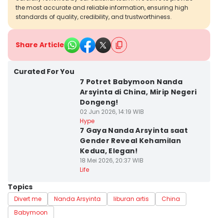
the most accurate and reliable information, ensuring high
standards of quality, credibility, and trustworthiness.
Share Article
Curated For You
7 Potret Babymoon Nanda
Arsyinta di China, Mirip Negeri
Dongeng!
02 Jun 2026, 14:19 WIB
Hype
7 Gaya Nanda Arsyinta saat
Gender Reveal Kehamilan
Kedua, Elegan!
18 Mei 2026, 20:37 WIB
Life
Topics
Divert me
Nanda Arsyinta
liburan artis
China
Babymoon