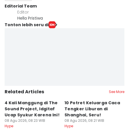
Editorial Team
Editor
Hella Pristiwa
Tonton lebih seru di
Related Articles
See More
4 Kali Manggung di The
10 Potret Keluarga Caca
T
Sound Project, Idgitaf
Tengker Liburan di
Pr
Ucap Syukur Karena Ini!
Shanghai, Seru!
P
08 Agu 2026, 08:23 WIB
08 Agu 2026, 08:21 WIB
M
08
Hype
Hype
Hy