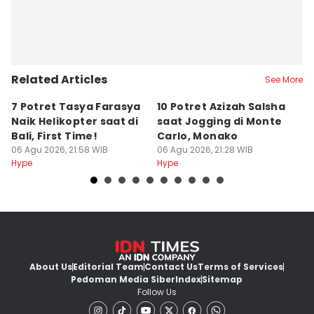
Related Articles
See More
7 Potret Tasya Farasya
10 Potret Azizah Salsha
1
Naik Helikopter saat di
saat Jogging di Monte
L
Bali, First Time!
Carlo, Monako
S
06 Agu 2026, 21:58 WIB
06 Agu 2026, 21:28 WIB
06
Hype
Hype
Hy
About Us
Editorial Team
Contact Us
Terms of Services
Pedoman Media Siber
Index
Sitemap
Follow Us