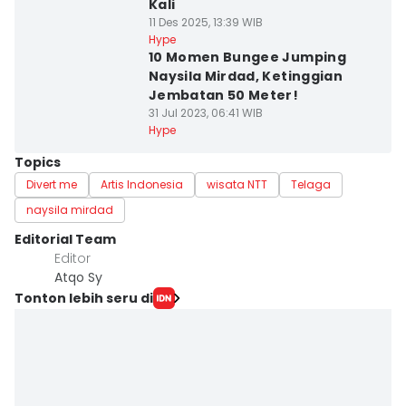
Kali
11 Des 2025, 13:39 WIB
Hype
10 Momen Bungee Jumping
Naysila Mirdad, Ketinggian
Jembatan 50 Meter!
31 Jul 2023, 06:41 WIB
Hype
Topics
Divert me
Artis Indonesia
wisata NTT
Telaga
naysila mirdad
Editorial Team
Editor
Atqo Sy
Tonton lebih seru di