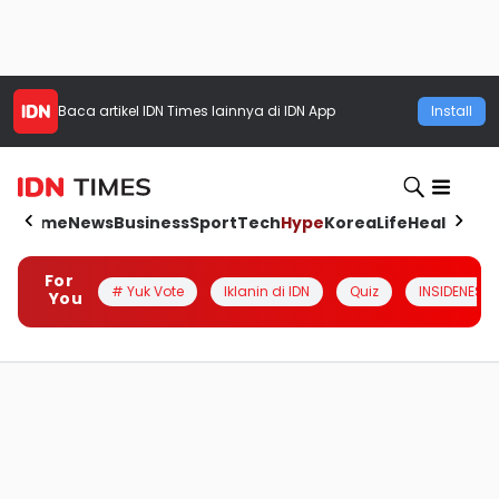
Baca artikel
IDN Times
lainnya di IDN App
Install
Home
News
Business
Sport
Tech
Hype
Korea
Life
Health
Aut
For
# Yuk Vote
Iklanin di IDN
Quiz
INSIDENESIA
You