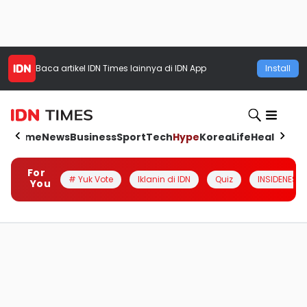
Baca artikel
IDN Times
lainnya di IDN App
Install
Home
News
Business
Sport
Tech
Hype
Korea
Life
Health
Aut
For
# Yuk Vote
Iklanin di IDN
Quiz
INSIDENESIA
You