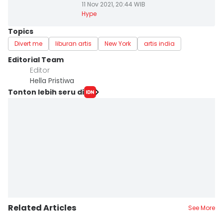
11 Nov 2021, 20:44 WIB
Hype
Topics
Divert me
liburan artis
New York
artis india
Editorial Team
Editor
Hella Pristiwa
Tonton lebih seru di
Related Articles
See More