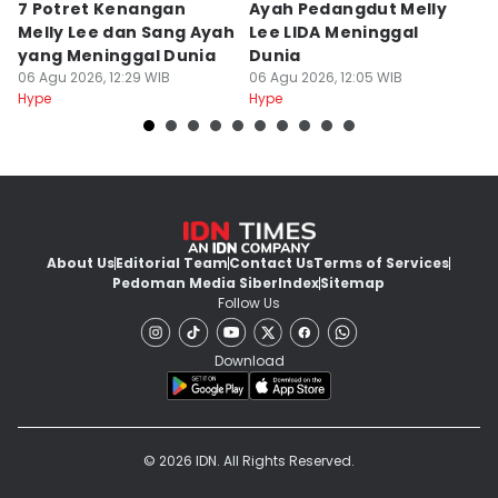
7 Potret Kenangan
Ayah Pedangdut Melly
9
Melly Lee dan Sang Ayah
Lee LIDA Meninggal
L
yang Meninggal Dunia
Dunia
B
06 Agu 2026, 12:29 WIB
06 Agu 2026, 12:05 WIB
06
Hype
Hype
Hy
About Us
Editorial Team
Contact Us
Terms of Services
Pedoman Media Siber
Index
Sitemap
Follow Us
Download
© 2026 IDN. All Rights Reserved.