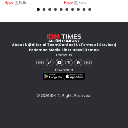
Polls
Polls
Hype
Hype
Hy
About Us
Editorial Team
Contact Us
Terms of Services
Pedoman Media Siber
Index
Sitemap
Follow Us
Download
© 2026 IDN. All Rights Reserved.