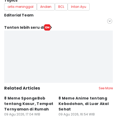
Topics
artis meninggal
Andien
BCL
Intan Ayu
Editorial Team
Editor
Tonton lebih seru di
Triadanti N
Editor
Rani Asnurida
Related Articles
See More
8 Meme SpongeBob
8 Meme Anime tentang
G
tentang Kasur, Tempat
Kebodohan, di Luar Akal
S
Ternyaman di Rumah
Sehat
'T
09 Agu 2026, 17:04 WIB
09 Agu 2026, 16:54 WIB
09