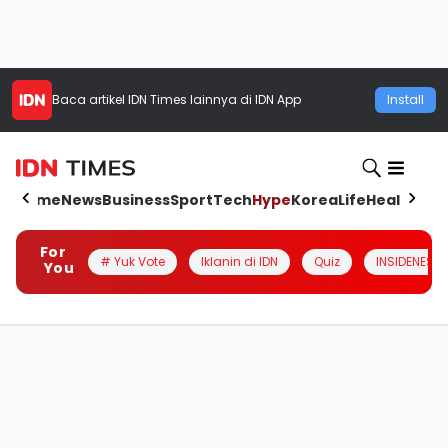
Baca artikel
IDN Times
lainnya di IDN App
Install
Home
News
Business
Sport
Tech
Hype
Korea
Life
Health
Aut
For
# Yuk Vote
Iklanin di IDN
Quiz
INSIDENESIA
You