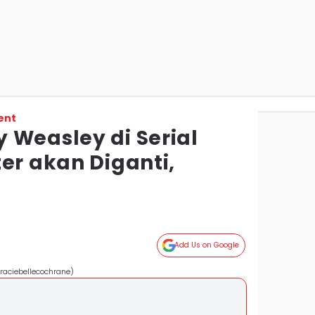
ent
 Weasley di Serial
er akan Diganti,
Add Us on Google
raciebellecochrane)