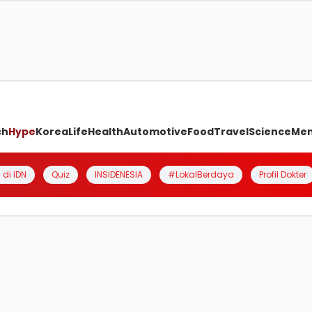
ch
Hype
Korea
Life
Health
Automotive
Food
Travel
Science
Me
 di IDN
Quiz
INSIDENESIA
#LokalBerdaya
Profil Dokter