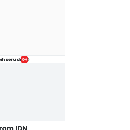
ih seru di
from IDN