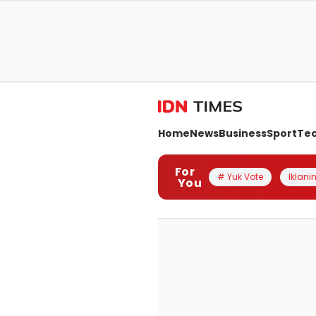
Home
News
Business
Sport
Te
For
# Yuk Vote
Iklanin
You