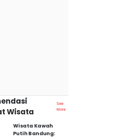
endasi
See
t Wisata
More
Wisata Kawah
Putih Bandung: