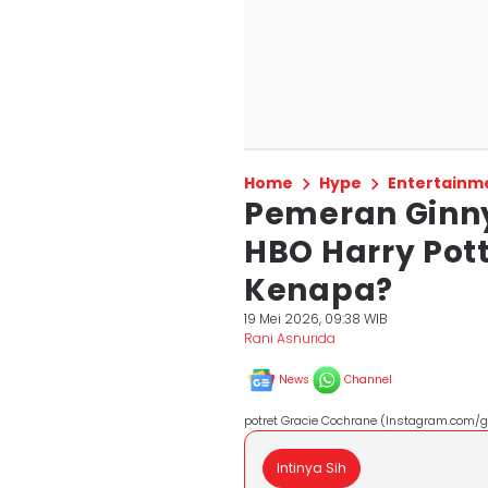
Home
Hype
Entertainm
Pemeran Ginny
HBO Harry Pott
Kenapa?
19 Mei 2026, 09:38 WIB
Rani Asnurida
News
Channel
potret Gracie Cochrane (Instagram.com/g
Intinya Sih