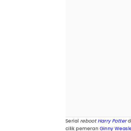
Serial
reboot
Harry Potter
d
cilik pemeran
Ginny Weasl