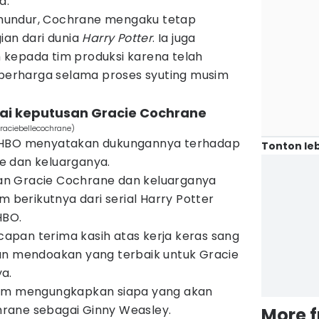
a.
mundur, Cochrane mengaku tetap
ian dari dunia
Harry Potter
. Ia juga
kepada tim produksi karena telah
erharga selama proses syuting musim
ai keputusan Gracie Cochrane
raciebellecochrane)
k HBO menyatakan dukungannya terhadap
Tonton leb
e dan keluarganya.
n Gracie Cochrane dan keluarganya
m berikutnya dari serial Harry Potter
HBO.
pan terima kasih atas kerja keras sang
an mendoakan yang terbaik untuk Gracie
a.
lum mengungkapkan siapa yang akan
rane sebagai Ginny Weasley.
More 