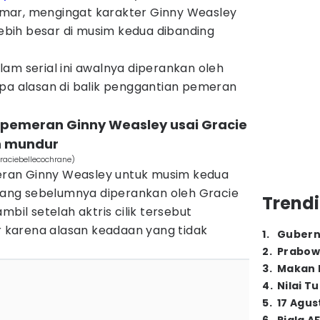
mar, mengingat karakter Ginny Weasley
 lebih besar di musim kedua dibanding
am serial ini awalnya diperankan oleh
apa alasan di balik penggantian pemeran
 pemeran Ginny Weasley usai Gracie
 mundur
raciebellecochrane)
ran Ginny Weasley untuk musim kedua
ang sebelumnya diperankan oleh Gracie
Trendi
mbil setelah aktris cilik tersebut
karena alasan keadaan yang tidak
1
.
Gubern
2
.
Prabow
3
.
Makan B
4
.
Nilai T
5
.
17 Agus