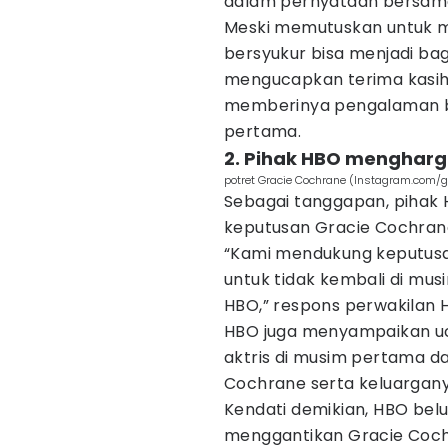
dalam pernyataan bersam
Meski memutuskan untuk 
bersyukur bisa menjadi bag
mengucapkan terima kasih 
memberinya pengalaman b
pertama.
2. Pihak HBO mengharg
potret Gracie Cochrane (Instagram.com/g
Sebagai tanggapan, piha
keputusan Gracie Cochran
“Kami mendukung keputusa
untuk tidak kembali di musi
HBO,” respons perwakilan 
HBO juga menyampaikan uca
aktris di musim pertama d
Cochrane serta keluargany
Kendati demikian, HBO be
menggantikan Gracie Coch