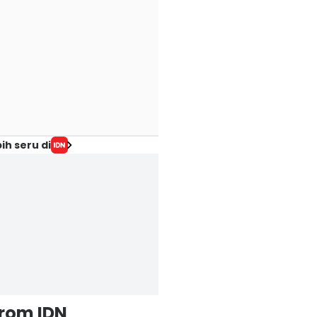
ih seru di
from IDN