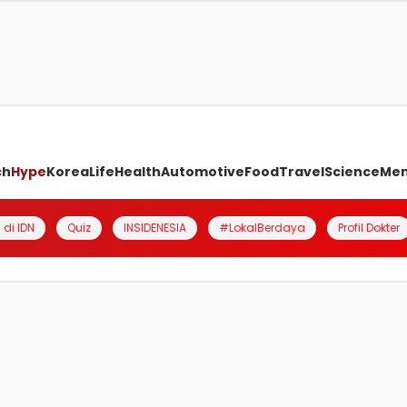
ch
Hype
Korea
Life
Health
Automotive
Food
Travel
Science
Me
 di IDN
Quiz
INSIDENESIA
#LokalBerdaya
Profil Dokter