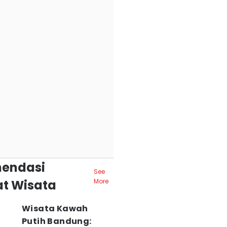
endasi
See
t Wisata
More
Wisata Kawah
Putih Bandung: