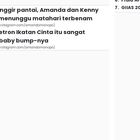
6
.
Piala A
7
.
GIIAS 2
pinggir pantai, Amanda dan Kenny
 menunggu matahari terbenam
(instagram.com/amandamanopo)
etron Ikatan Cinta itu sangat
 baby bump-nya
(instagram.com/amandamanopo)