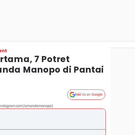
ent
rtama, 7 Potret
anda Manopo di Pantai
Add Us on Google
(instagram.com/amandamanopo)