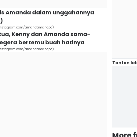
 manis Amanda dalam unggahannya
)
(instagram.com/amandamanopo)
gtua, Kenny dan Amanda sama-
segera bertemu buah hatinya
(instagram.com/amandamanopo)
Tonton leb
More 