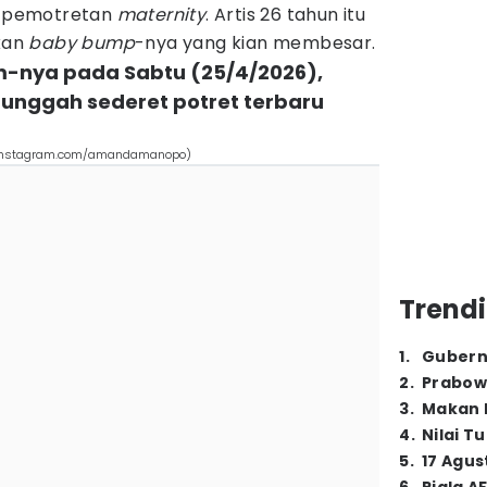
 pemotretan
maternity
. Artis 26 tahun itu
kan
baby bump
-nya yang kian membesar.
am-nya pada Sabtu (25/4/2026),
ggah sederet potret terbaru
(instagram.com/amandamanopo)
Trendi
1
.
Gubern
2
.
Prabow
3
.
Makan B
4
.
Nilai T
5
.
17 Agus