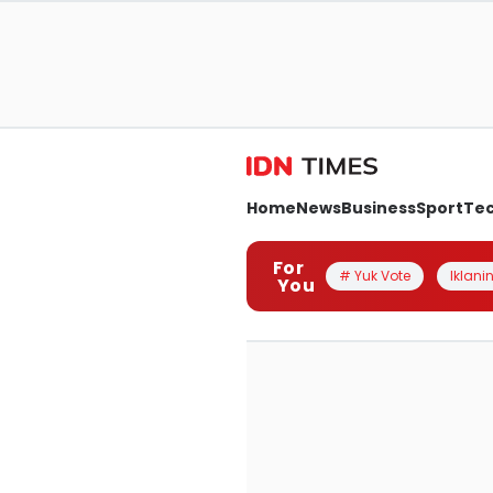
Home
News
Business
Sport
Te
For
# Yuk Vote
Iklanin
You