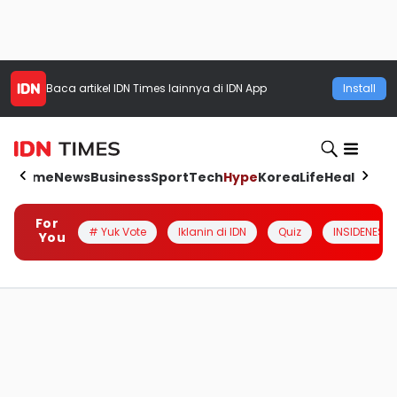
Baca artikel
IDN Times
lainnya di IDN App
Install
Home
News
Business
Sport
Tech
Hype
Korea
Life
Health
Aut
For
# Yuk Vote
Iklanin di IDN
Quiz
INSIDENESIA
You