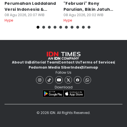
Perumahan Laddaland
"Februari" Rony
M
Versi Indonesia &
Parulian, Bikin Jatuh
h
Thailand?
08 Agu 2026, 20:07 WIB
Cinta?
08 Agu 2026, 20:02 WIB
08
Hype
Hype
Hy
About Us
Editorial Team
Contact Us
Terms of Services
Pedoman Media Siber
Index
Sitemap
Follow Us
Download
© 2026 IDN. All Rights Reserved.