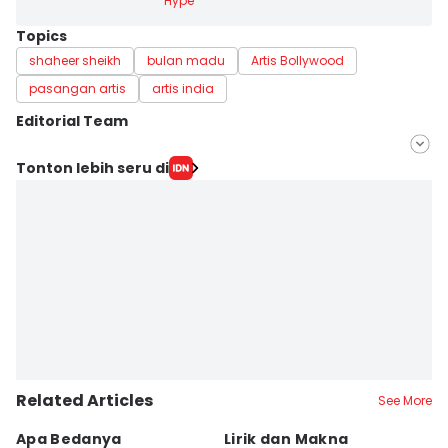
Hype
Topics
shaheer sheikh
bulan madu
Artis Bollywood
pasangan artis
artis india
Editorial Team
Editor
Tonton lebih seru di
Zahrotustianah
Editor
Rosita A.
Related Articles
See More
Apa Bedanya
Lirik dan Makna
8