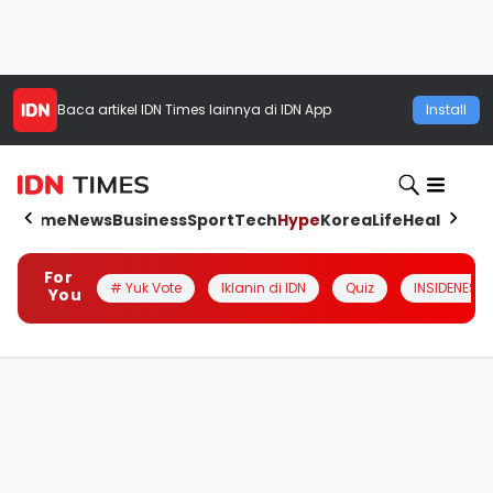
Baca artikel
IDN Times
lainnya di IDN App
Install
Home
News
Business
Sport
Tech
Hype
Korea
Life
Health
Aut
For
# Yuk Vote
Iklanin di IDN
Quiz
INSIDENESIA
You