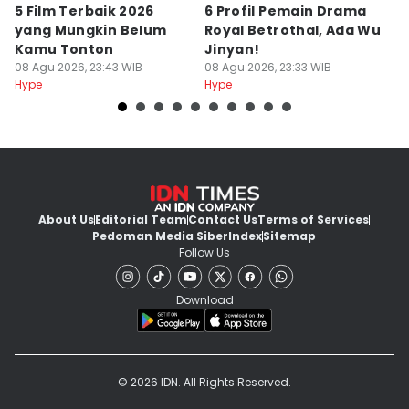
5 Film Terbaik 2026
6 Profil Pemain Drama
5
yang Mungkin Belum
Royal Betrothal, Ada Wu
P
Kamu Tonton
Jinyan!
M
08 Agu 2026, 23:43 WIB
08 Agu 2026, 23:33 WIB
08
Hype
Hype
Hy
About Us
Editorial Team
Contact Us
Terms of Services
Pedoman Media Siber
Index
Sitemap
Follow Us
Download
© 2026 IDN. All Rights Reserved.