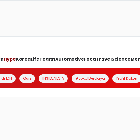
ch
Hype
Korea
Life
Health
Automotive
Food
Travel
Science
Me
 di IDN
Quiz
INSIDENESIA
#LokalBerdaya
Profil Dokter