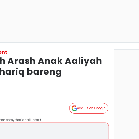
ent
h Arash Anak Aaliyah
hariq bareng
Add Us on Google
am.com/thariqhalilintar)