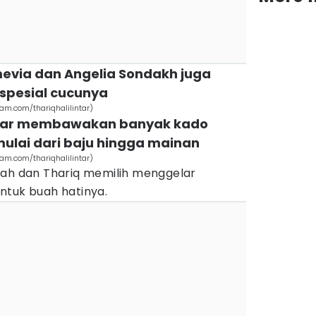
amevia dan Angelia Sondakh juga
 spesial cucunya
am.com/thariqhalilintar)
intar membawakan banyak kado
ulai dari baju hingga mainan
am.com/thariqhalilintar)
yah dan Thariq memilih menggelar
ntuk buah hatinya.