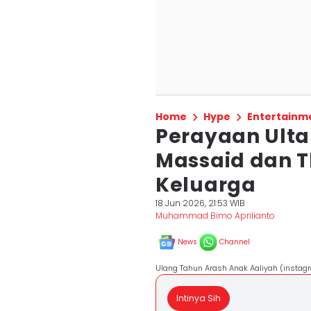
Home
Hype
Entertainm
Perayaan Ulta
Massaid dan T
Keluarga
18 Jun 2026, 21:53 WIB
Muhammad Bimo Aprilianto
News
Channel
Ulang Tahun Arash Anak Aaliyah (instagr
Intinya Sih