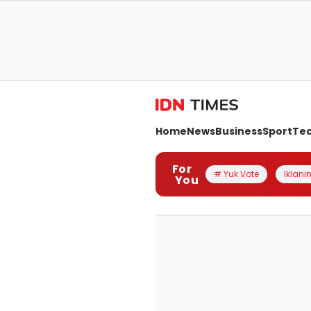
Home
News
Business
Sport
Te
For
# Yuk Vote
Iklanin
You