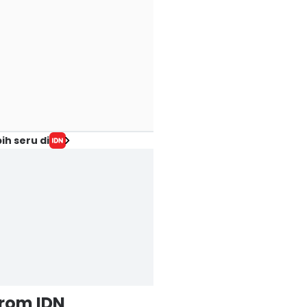
ih seru di
from IDN