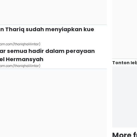
dan Thariq sudah menyiapkan kue
am.com/thariqhalilintar)
ntar semua hadir dalam perayaan
rel Hermansyah
Tonton leb
am.com/thariqhalilintar)
More 