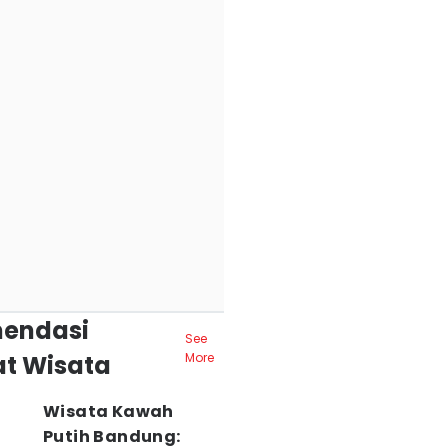
endasi
See
t Wisata
More
Wisata Kawah
Putih Bandung: