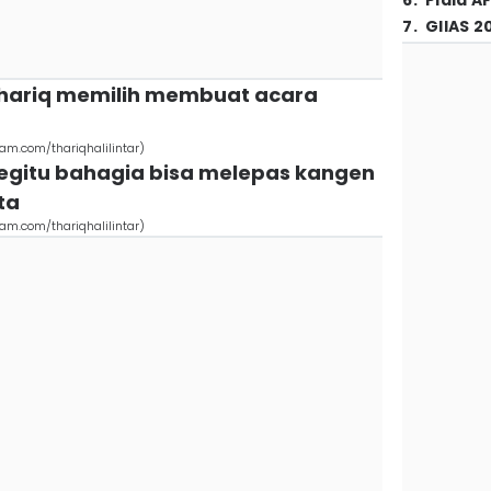
6
.
Piala A
7
.
GIIAS 2
n Thariq memilih membuat acara
am.com/thariqhalilintar)
begitu bahagia bisa melepas kangen
ta
am.com/thariqhalilintar)