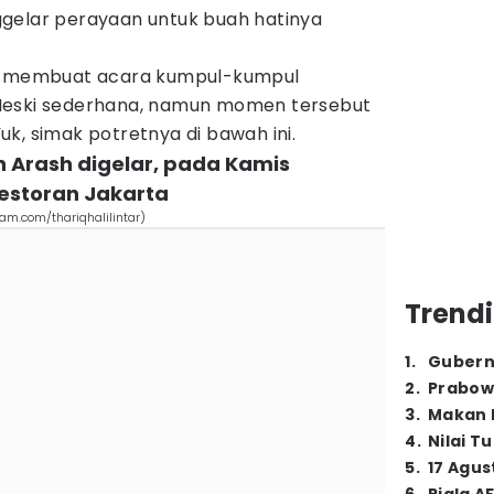
gelar perayaan untuk buah hatinya
ih membuat acara kumpul-kumpul
Meski sederhana, namun momen tersebut
k, simak potretnya di bawah ini.
n Arash digelar, pada Kamis
restoran Jakarta
am.com/thariqhalilintar)
Trendi
1
.
Gubern
2
.
Prabow
3
.
Makan B
4
.
Nilai T
5
.
17 Agus