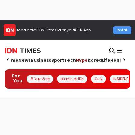
Baca artikel
IDN Times
lainnya di IDN App
Install
Home
News
Business
Sport
Tech
Hype
Korea
Life
Health
Aut
For
# Yuk Vote
Iklanin di IDN
Quiz
INSIDENESIA
You