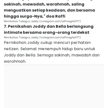
sakinah, mawadah, warahmah, saling
menguatkan setiap keadaan, dan bersama
hingga surga-Nya," doa Raffi
Pernikahan Tubagus Joddy (instagram.com/raffinagita1717)
7. Pernikahan Joddy dan Bella berlangsung
intimate bersama orang-orang terdekat
Pernikahan Tubagus Joddy (instagram.com/raffinagita1717)
Pernikahan Joddy cukup mencuri perhatian
netizen. Selamat menempuh hidup baru untuk
Joddy dan Bella. Semoga sakinah, mawadah dan
warahmah.