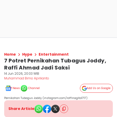
Home
Hype
Entertainment
7 Potret Pernikahan Tubagus Joddy,
Raffi Ahmad Jadi Saksi
14 Jun 2026, 20:03 WIB
Muhammad Bimo Aprilianto
News
Channel
Add Us on Google
Pernikahan Tubagus Joddy (instagram.com/raffinagita1717)
Share Article