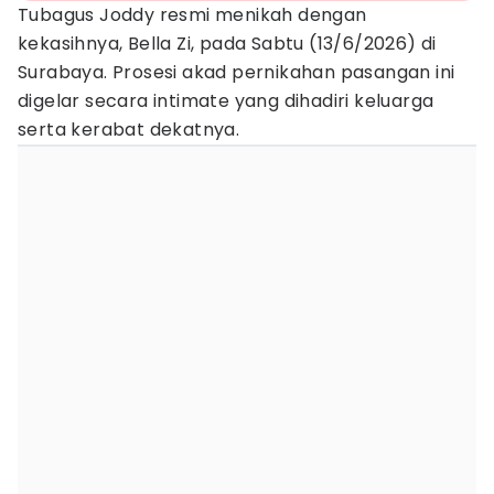
Tubagus Joddy resmi menikah dengan
kekasihnya, Bella Zi, pada Sabtu (13/6/2026) di
Surabaya. Prosesi akad pernikahan pasangan ini
digelar secara intimate yang dihadiri keluarga
serta kerabat dekatnya.