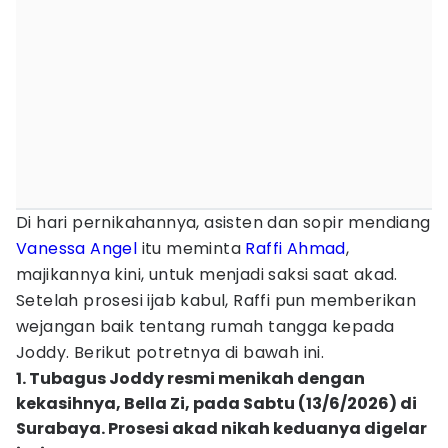
Di hari pernikahannya, asisten dan sopir mendiang
Vanessa Angel
itu meminta
Raffi Ahmad
,
majikannya kini, untuk menjadi saksi saat akad.
Setelah prosesi ijab kabul, Raffi pun memberikan
wejangan baik tentang rumah tangga kepada
Joddy. Berikut potretnya di bawah ini.
1. Tubagus Joddy resmi menikah dengan
kekasihnya, Bella Zi, pada Sabtu (13/6/2026) di
Surabaya. Prosesi akad nikah keduanya digelar