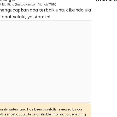
Ria Ricis (Instagram.com/riaricis1795)
engucapkan doa terbaik untuk ibunda Ria
ehat selalu, ya, Aamiin!
munity writers and has been carefully reviewed by our
de the most accurate and reliable information, ensuring