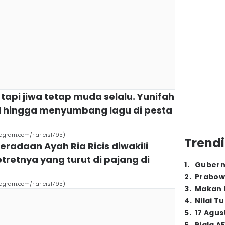
 tapi jiwa tetap muda selalu. Yunifah
d hingga menyumbang lagu di pesta
tagram.com/riaricis1795)
Trendi
eradaan Ayah Ria Ricis diwakili
retnya yang turut di pajang di
1
.
Gubern
2
.
Prabow
tagram.com/riaricis1795)
3
.
Makan B
4
.
Nilai T
5
.
17 Agus