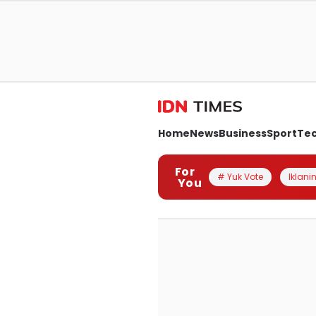
Home
News
Business
Sport
Te
For
# Yuk Vote
Iklanin
You