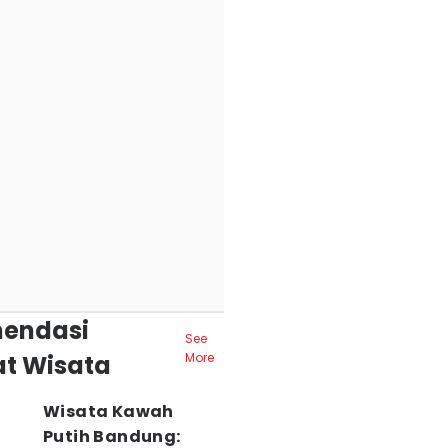
endasi
See
t Wisata
More
Wisata Kawah
Putih Bandung: