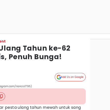
ent
 Ulang Tahun ke-62
is, Penuh Bunga!
Add Us on Google
tagram.com/riaricis1795)
ar pesta ulang tahun mewah untuk sang