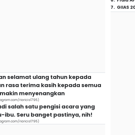
6
.
Piala A
7
.
GIIAS 2
kan selamat ulang tahun kepada
an rasa terima kasih kepada semua
ra makin menyenangkan
tagram.com/riaricis1795)
di salah satu pengisi acara yang
-ibu. Seru banget pastinya, nih!
tagram.com/riaricis1795)