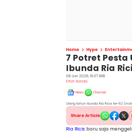
Home
Hype
Entertainm
7 Potret Pesta
Ibunda Ria Ric
08 Jun 2026, 19:07 WIB
Erfah Nanda
News
Channel
Ulang tahun ibunda Ria Ricis ke-62 (ins
Share Article
Ria Ricis
baru saja menggel