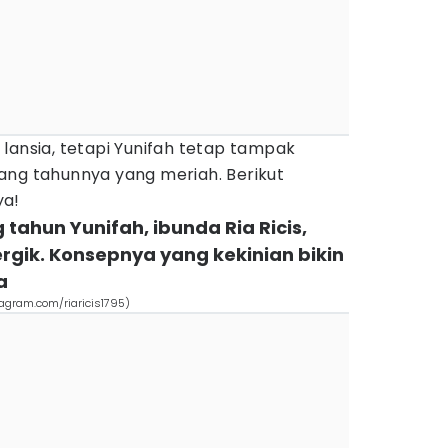
lansia, tetapi Yunifah tetap tampak
ang tahunnya yang meriah. Berikut
ya!
 tahun Yunifah, ibunda Ria Ricis,
gik. Konsepnya yang kekinian bikin
a
tagram.com/riaricis1795)