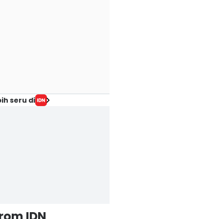
ih seru di
from IDN