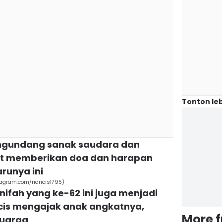
Tonton leb
mengundang sanak saudara dan
ut memberikan doa dan harapan
arunya ini
tagram.com/riaricis1795)
nifah yang ke-62 ini juga menjadi
cis mengajak anak angkatnya,
More 
luarga