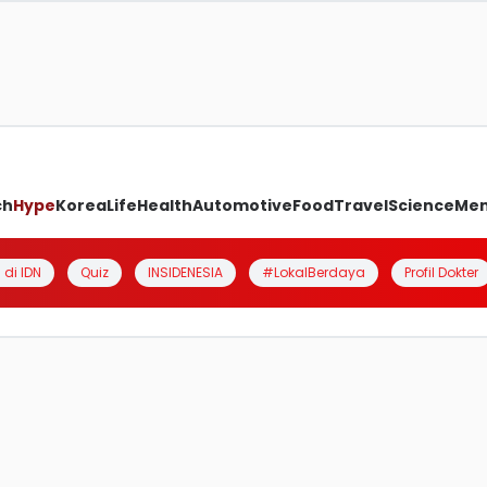
ch
Hype
Korea
Life
Health
Automotive
Food
Travel
Science
Me
 di IDN
Quiz
INSIDENESIA
#LokalBerdaya
Profil Dokter