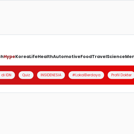
ch
Hype
Korea
Life
Health
Automotive
Food
Travel
Science
Me
 di IDN
Quiz
INSIDENESIA
#LokalBerdaya
Profil Dokter