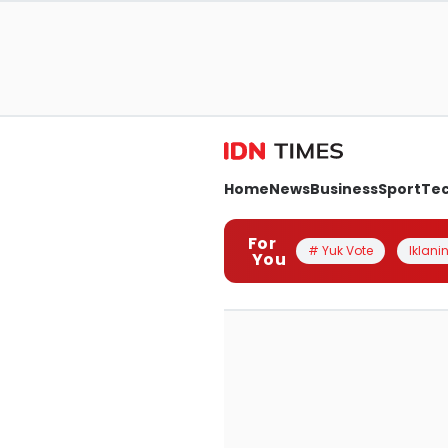
Home
News
Business
Sport
Te
For
# Yuk Vote
Iklanin
You