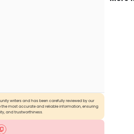
munity writers and has been carefully reviewed by our
de the most accurate and reliable information, ensuring
ity, and trustworthiness.