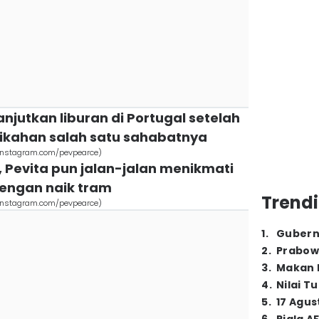
anjutkan liburan di Portugal setelah
ikahan salah satu sahabatnya
. (instagram.com/pevpearce)
 Pevita pun jalan-jalan menikmati
dengan naik tram
Trendi
. (instagram.com/pevpearce)
1
.
Gubern
2
.
Prabow
3
.
Makan B
4
.
Nilai T
5
.
17 Agus