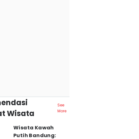
endasi
See
t Wisata
More
Wisata Kawah
Putih Bandung: