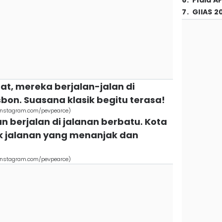
6
.
Piala A
7
.
GIIAS 2
t, mereka berjalan-jalan di
sbon. Suasana klasik begitu terasa!
. (instagram.com/pevpearce)
n berjalan di jalanan berbatu. Kota
 jalanan yang menanjak dan
. (instagram.com/pevpearce)