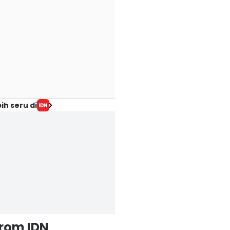
ih seru di
from IDN