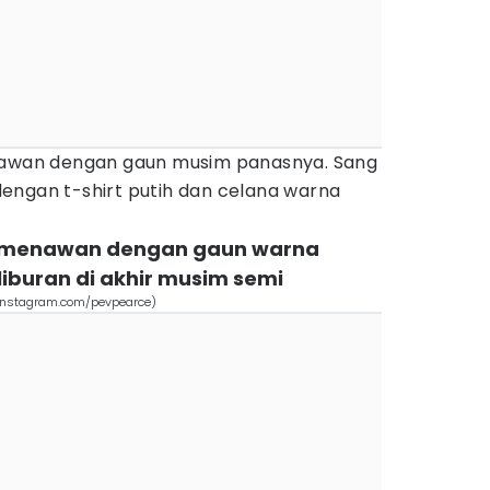
enawan dengan gaun musim panasnya. Sang
engan t-shirt putih dan celana warna
il menawan dengan gaun warna
liburan di akhir musim semi
. (instagram.com/pevpearce)