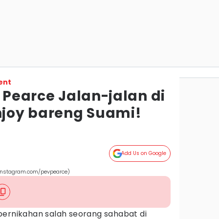
ent
a Pearce Jalan-jalan di
Enjoy bareng Suami!
Add Us on Google
. (instagram.com/pevpearce)
pernikahan salah seorang sahabat di