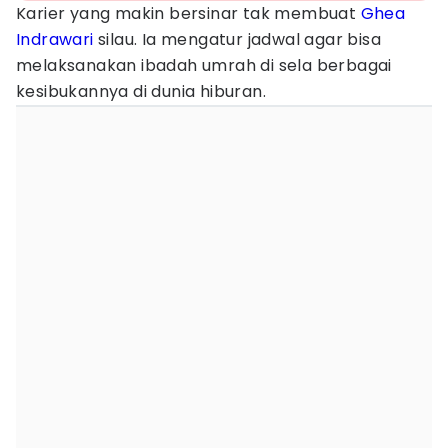
Karier yang makin bersinar tak membuat
Ghea
Indrawari
silau. Ia mengatur jadwal agar bisa
melaksanakan ibadah umrah di sela berbagai
kesibukannya di dunia hiburan.