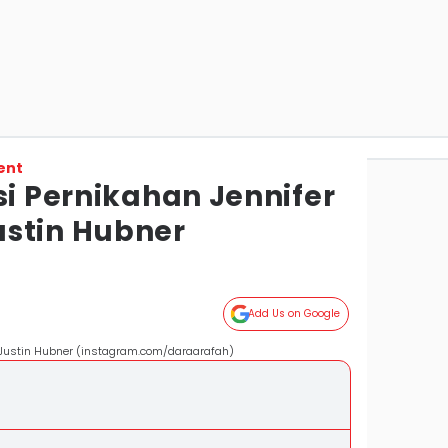
ent
si Pernikahan Jennifer
stin Hubner
Add Us on Google
 Justin Hubner (instagram.com/daraarafah)