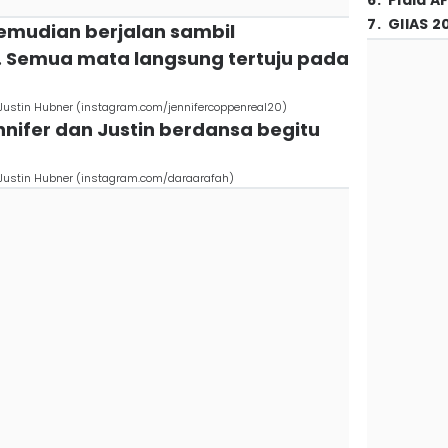
6
.
Piala A
7
.
GIIAS 2
 kemudian berjalan sambil
 Semua mata langsung tertuju pada
Justin Hubner (instagram.com/jennifercoppenreal20)
Jennifer dan Justin berdansa begitu
 Justin Hubner (instagram.com/daraarafah)