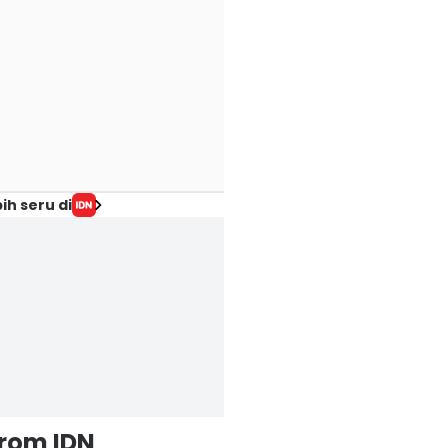
ih seru di
from IDN