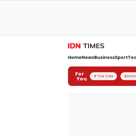
Home
News
Business
Sport
Te
For
# Yuk Vote
Iklanin
You