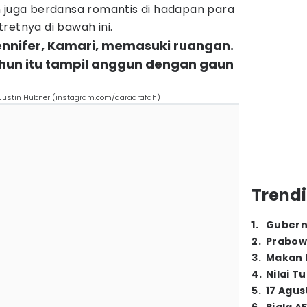
n juga berdansa romantis di hadapan para
retnya di bawah ini.
ennifer, Kamari, memasuki ruangan.
tahun itu tampil anggun dengan gaun
 Justin Hubner (instagram.com/daraarafah)
Trendi
1
.
Gubern
2
.
Prabow
3
.
Makan B
4
.
Nilai T
5
.
17 Agus