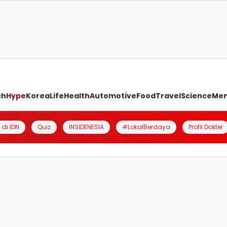
ch
Hype
Korea
Life
Health
Automotive
Food
Travel
Science
Me
 di IDN
Quiz
INSIDENESIA
#LokalBerdaya
Profil Dokter