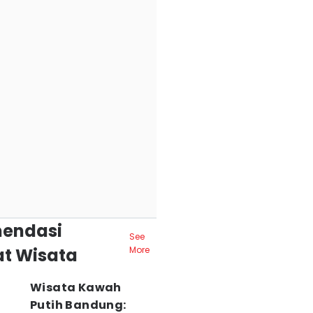
endasi
See
t Wisata
More
Wisata Kawah
Putih Bandung: