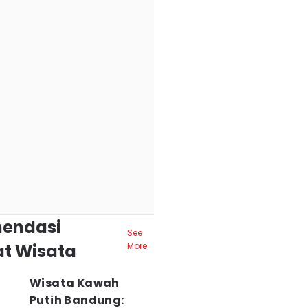
endasi
See
t Wisata
More
Wisata Kawah
Putih Bandung: