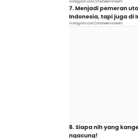
instagram.com/shaheernsheikh
7. Menjadi pemeran uta
Indonesia, tapi juga di 
instagram.com/shaheernsheikh
8. Siapa nih yang kang
ngacung!