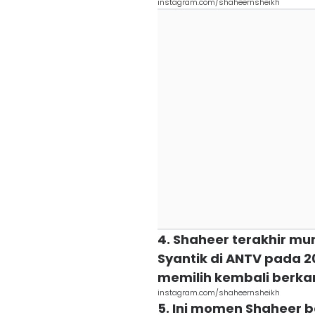
instagram.com/shaheernsheikh
4. Shaheer terakhir mun
Syantik di ANTV pada 20
memilih kembali berkari
instagram.com/shaheernsheikh
5. Ini momen Shaheer 