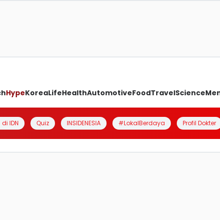
ch
Hype
Korea
Life
Health
Automotive
Food
Travel
Science
Me
 di IDN
Quiz
INSIDENESIA
#LokalBerdaya
Profil Dokter