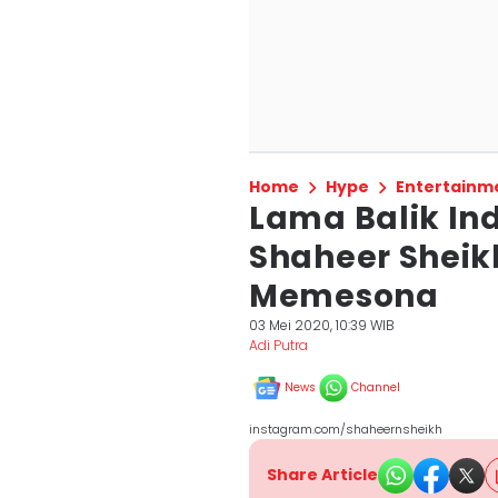
Home
Hype
Entertainm
Lama Balik Ind
Shaheer Sheik
Memesona
03 Mei 2020, 10:39 WIB
Adi Putra
News
Channel
instagram.com/shaheernsheikh
Share Article