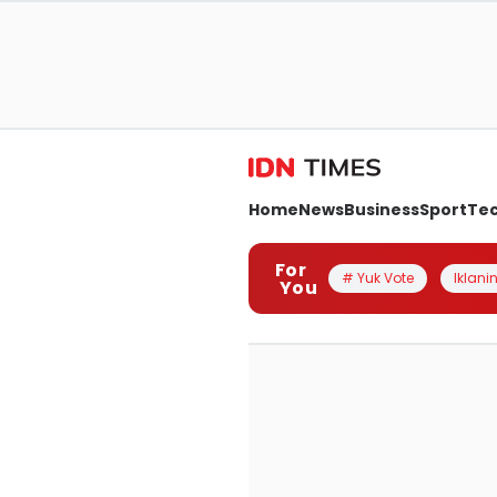
Home
News
Business
Sport
Te
For
# Yuk Vote
Iklanin
You