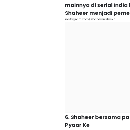
mainnya di serial India
Shaheer menjadi pemera
instagram.com/shaheernsheikh
6. Shaheer bersama para
Pyaar Ke