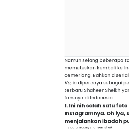
Namun selang beberapa tah
memutuskan kembali ke India
cemerlang. Bahkan d serial
Ke
, ia dipercaya sebagai p
terbaru Shaheer Sheikh ya
fansnya di Indonesia.
1. Ini nih salah satu f
Instagramnya. Oh iya, s
menjalankan ibadah p
instagram.com/shaheernsheikh