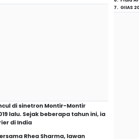
6
.
Piala A
7
.
GIIAS 2
cul di sinetron Montir-Montir
19 lalu. Sejak beberapa tahun ini, ia
er di India
bersama Rhea Sharma, lawan