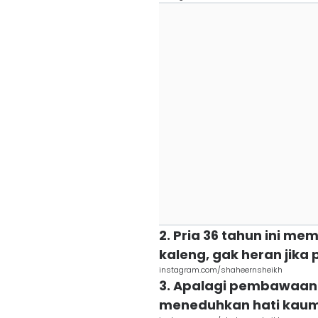
2. Pria 36 tahun ini m
kaleng, gak heran jika 
instagram.com/shaheernsheikh
3. Apalagi pembawaan
meneduhkan hati kau