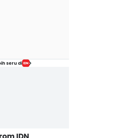
ih seru di
from IDN