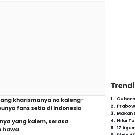
Trendi
1
.
Gubern
emang kharismanya no kaleng-
2
.
Prabow
punya fans setia di Indonesia
3
.
Makan B
nya yang kalem, serasa
4
.
Nilai T
5
.
17 Agus
m hawa