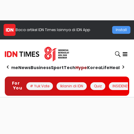
Baca artikel
IDN Times
lainnya di IDN App
Install
Home
News
Business
Sport
Tech
Hype
Korea
Life
Health
Aut
For
# Yuk Vote
Iklanin di IDN
Quiz
INSIDENESIA
You