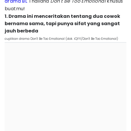
drama BL
Thailand
Don't Be Too Emotional
khusus
buatmu!
1. Drama ini menceritakan tentang dua cowok
bernama sama, tapi punya sifat yang sangat
jauh berbeda
cuplikan drama Don't Be Too Emotional (dok. iQIYI/Don't Be Too Emotional)