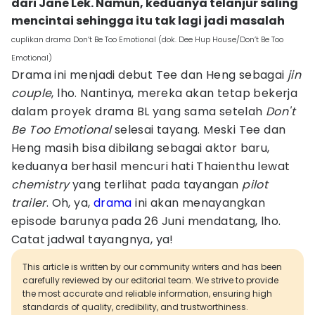
dari Jane Lek. Namun, keduanya telanjur saling
mencintai sehingga itu tak lagi jadi masalah
cuplikan drama Don’t Be Too Emotional (dok. Dee Hup House/Don’t Be Too
Emotional)
Drama ini menjadi debut Tee dan Heng sebagai
jin
couple
, lho. Nantinya, mereka akan tetap bekerja
dalam proyek drama BL yang sama setelah
Don't
Be Too Emotional
selesai tayang. Meski Tee dan
Heng masih bisa dibilang sebagai aktor baru,
keduanya berhasil mencuri hati Thaienthu lewat
chemistry
yang terlihat pada tayangan
pilot
trailer
. Oh, ya,
drama
ini akan menayangkan
episode barunya pada 26 Juni mendatang, lho.
Catat jadwal tayangnya, ya!
This article is written by our community writers and has been
carefully reviewed by our editorial team. We strive to provide
the most accurate and reliable information, ensuring high
standards of quality, credibility, and trustworthiness.