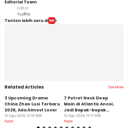
Editorial Team
Editor
Yudha ‎
Tonton lebih seru di
Related Articles
See More
3 Upcoming Drama
7 Potret Neck Deep
K
China Zhao Lusi Terbaru
Main di Atlantis Ancol,
A
2026, Ada Almost Lover
Jadi Bapak-bapak
D
10 Agu 2026, 13:19 WIB
Melokal
10 Agu 2026, 13:17 WIB
10
Hype
Hype
Hy