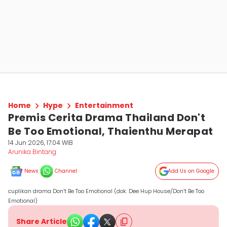
Home
Hype
Entertainment
Premis Cerita Drama Thailand Don't
Be Too Emotional, Thaienthu Merapat
14 Jun 2026, 17:04 WIB
Arunika Bintang
News
Channel
Add Us on Google
cuplikan drama Don’t Be Too Emotional (dok. Dee Hup House/Don’t Be Too
Emotional)
Share Article