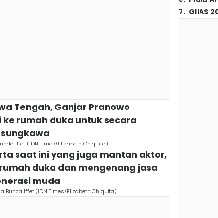
6
.
Piala A
7
.
GIIAS 2
awa Tengah, Ganjar Pranowo
i ke rumah duka untuk secara
lasungkawa
nda Iffet (IDN Times/Elizabeth Chiquita)
rta saat ini yang juga mantan aktor,
e rumah duka dan mengenang jasa
generasi muda
 Bunda Iffet (IDN Times/Elizabeth Chiquita)