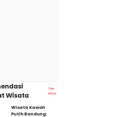
endasi
See
t Wisata
More
Wisata Kawah
Putih Bandung: