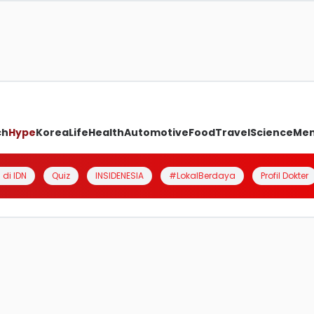
ch
Hype
Korea
Life
Health
Automotive
Food
Travel
Science
Me
 di IDN
Quiz
INSIDENESIA
#LokalBerdaya
Profil Dokter