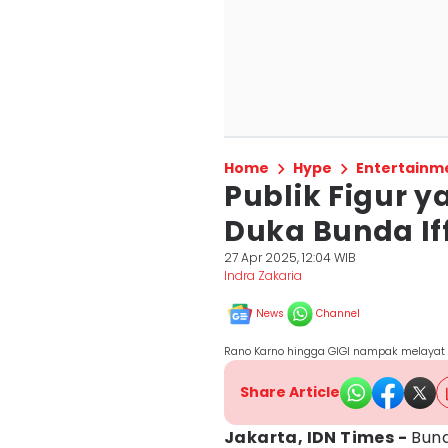
Home
Hype
Entertainm
Publik Figur 
Duka Bunda Iff
27 Apr 2025, 12:04 WIB
Indra Zakaria
News
Channel
Rano Karno hingga GIGI nampak melayat k
Share Article
Jakarta, IDN Times -
Bund