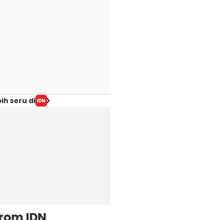
ih seru di
from IDN