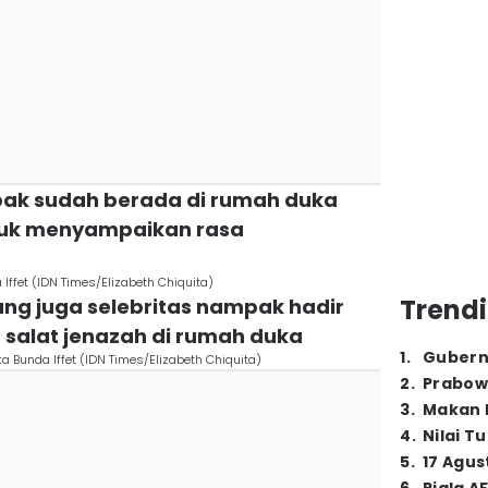
pak sudah berada di rumah duka
ntuk menyampaikan rasa
ffet (IDN Times/Elizabeth Chiquita)
Trendi
yang juga selebritas nampak hadir
salat jenazah di rumah duka
1
.
Gubern
a Bunda Iffet (IDN Times/Elizabeth Chiquita)
2
.
Prabow
3
.
Makan B
4
.
Nilai T
5
.
17 Agus