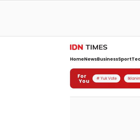
Home
News
Business
Sport
Te
For
# Yuk Vote
Iklanin
You