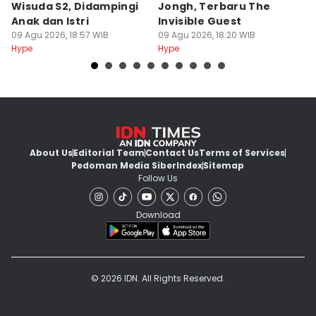
Wisuda S2, Didampingi
Jongh, Terbaru The
I
Anak dan Istri
Invisible Guest
V
09 Agu 2026, 18:57 WIB
09 Agu 2026, 18:20 WIB
09
Hype
Hype
Hy
About Us
Editorial Team
Contact Us
Terms of Services
Pedoman Media Siber
Index
Sitemap
Follow Us
Download
© 2026 IDN. All Rights Reserved.