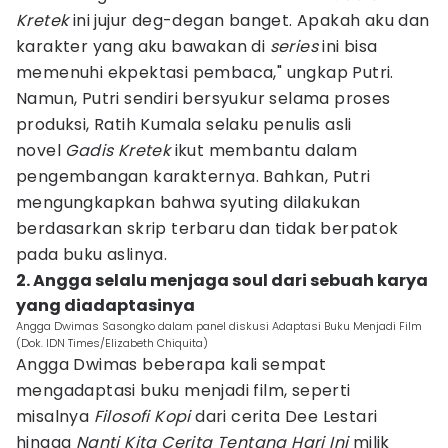
Kretek
ini jujur deg-degan banget. Apakah aku dan
karakter yang aku bawakan di
series
ini bisa
memenuhi ekpektasi pembaca," ungkap Putri.
Namun, Putri sendiri bersyukur selama proses
produksi, Ratih Kumala selaku penulis asli
novel
Gadis Kretek
ikut membantu dalam
pengembangan karakternya. Bahkan, Putri
mengungkapkan bahwa syuting dilakukan
berdasarkan skrip terbaru dan tidak berpatok
pada buku aslinya.
2. Angga selalu menjaga soul dari sebuah karya
yang diadaptasinya
Angga Dwimas Sasongko dalam panel diskusi Adaptasi Buku Menjadi Film
(Dok. IDN Times/Elizabeth Chiquita)
Angga Dwimas beberapa kali sempat
mengadaptasi buku menjadi film, seperti
misalnya
Filosofi Kopi
dari cerita Dee Lestari
hingga
Nanti Kita Cerita Tentang Hari Ini
milik