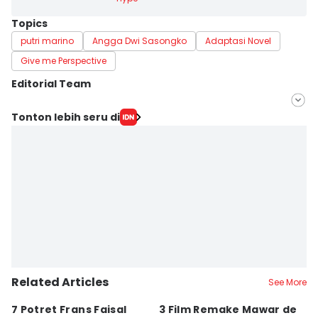
Topics
putri marino
Angga Dwi Sasongko
Adaptasi Novel
Give me Perspective
Editorial Team
Editor
Tonton lebih seru di
Zahrotustianah
Editor
E. Chiquita
Related Articles
See More
7 Potret Frans Faisal
3 Film Remake Mawar de
Ap