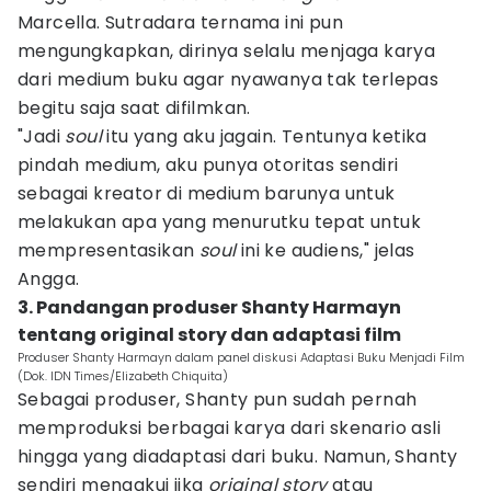
Marcella. Sutradara ternama ini pun
mengungkapkan, dirinya selalu menjaga karya
dari medium buku agar nyawanya tak terlepas
begitu saja saat difilmkan.
"Jadi
soul
itu yang aku jagain. Tentunya ketika
pindah medium, aku punya otoritas sendiri
sebagai kreator di medium barunya untuk
melakukan apa yang menurutku tepat untuk
mempresentasikan
soul
ini ke audiens," jelas
Angga.
3. Pandangan produser Shanty Harmayn
tentang original story dan adaptasi film
Produser Shanty Harmayn dalam panel diskusi Adaptasi Buku Menjadi Film
(Dok. IDN Times/Elizabeth Chiquita)
Sebagai produser, Shanty pun sudah pernah
memproduksi berbagai karya dari skenario asli
hingga yang diadaptasi dari buku. Namun, Shanty
sendiri mengakui jika
original story
atau