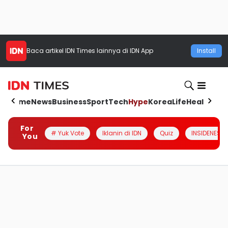
Baca artikel
IDN Times
lainnya di IDN App
Install
Home
News
Business
Sport
Tech
Hype
Korea
Life
Health
Aut
For
# Yuk Vote
Iklanin di IDN
Quiz
INSIDENESIA
You