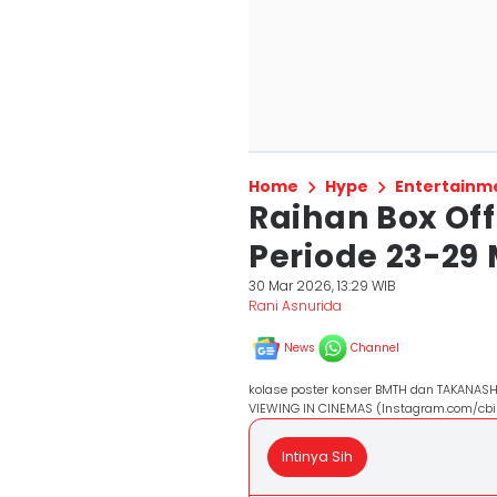
Home
Hype
Entertainm
Raihan Box Off
Periode 23-29 
30 Mar 2026, 13:29 WIB
Rani Asnurida
News
Channel
kolase poster konser BMTH dan TAKANASH
VIEWING IN CINEMAS (Instagram.com/cbi
Intinya Sih