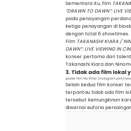
Sementara itu, film
TAKANAS
“DRAWN TO DAWN”: LIVE VI
pada penayangan perdanany
ketiga penayangan di biosk
dengan total 6 showtimes.
Film
TAKANASHI KIARA / NI
DAWN”: LIVE VIEWING IN CI
konser pertama dari talent V
Takanashi Kiara dan Ninoma
3. Tidak ada film lokal 
poster film Na Willa (Instagram.com/nawil
Selain kedua film konser t
terpantau tidak ada film lok
tersebut kemungkinan karen
diwarnai euforia persainga