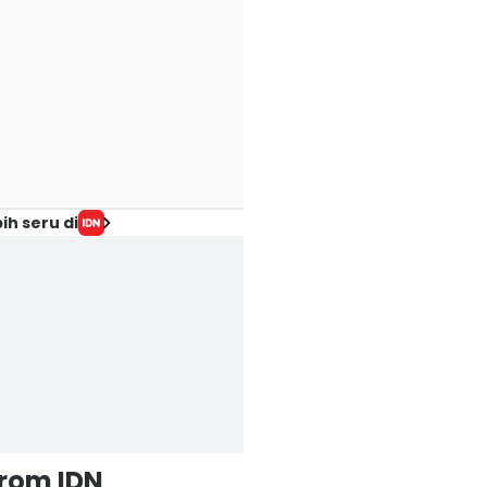
ih seru di
from IDN