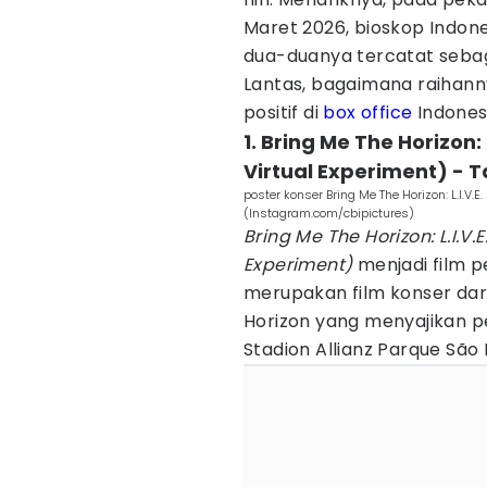
Maret 2026, bioskop Indones
dua-duanya tercatat sebaga
Lantas, bagaimana raihan
positif di
box office
Indonesi
1. Bring Me The Horizon: 
Virtual Experiment) - 
poster konser Bring Me The Horizon: L.I.V.E
(Instagram.com/cbipictures)
Bring Me The Horizon: L.I.V.
Experiment)
menjadi film p
merupakan film konser dari
Horizon yang menyajikan p
Stadion Allianz Parque São