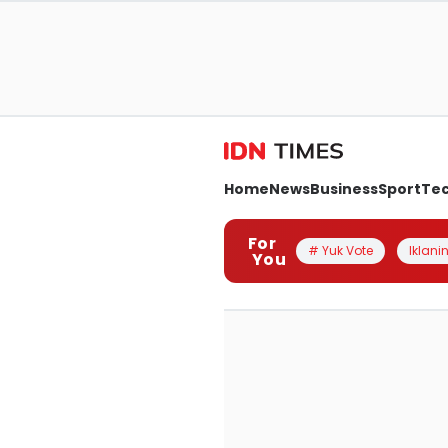
Home
News
Business
Sport
Te
For
# Yuk Vote
Iklanin
You