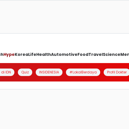
ch
Hype
Korea
Life
Health
Automotive
Food
Travel
Science
Me
 di IDN
Quiz
INSIDENESIA
#LokalBerdaya
Profil Dokter