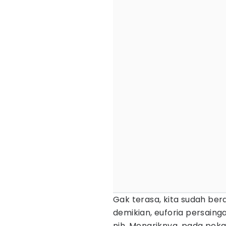
Gak terasa, kita sudah ber
demikian, euforia persain
nih. Menariknya, pada peka