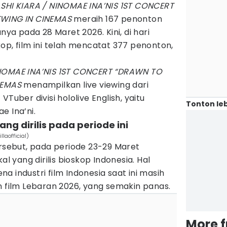
HI KIARA / NINOMAE INA’NIS 1ST CONCERT
EWING IN CINEMAS
meraih 167 penonton
a pada 28 Maret 2026. Kini, di hari
op, film ini telah mencatat 377 penonton,
NOMAE INA’NIS 1ST CONCERT “DRAWN TO
NEMAS
menampilkan live viewing dari
Tuber divisi hololive English, yaitu
Tonton leb
e Ina’ni.
yang dirilis pada periode ini
laofficial)
ersebut, pada periode 23-29 Maret
al yang dirilis bioskop Indonesia. Hal
a industri film Indonesia saat ini masih
n film Lebaran 2026, yang semakin panas.
More 