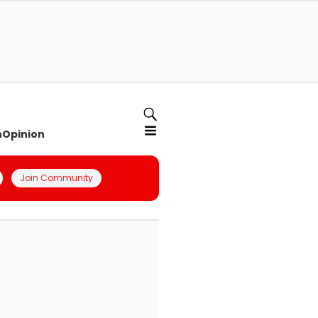
n
Opinion
Join Community