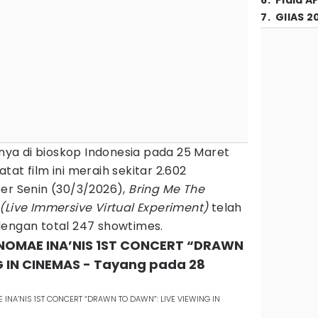
6
.
Piala A
7
.
GIIAS 2
ya di bioskop Indonesia pada 25 Maret
at film ini meraih sekitar 2.602
per Senin (30/3/2026),
Bring Me The
lo (Live Immersive Virtual Experiment)
telah
dengan total 247 showtimes.
NINOMAE INA’NIS 1ST CONCERT “DRAWN
G IN CINEMAS - Tayang pada 28
E INA’NIS 1ST CONCERT “DRAWN TO DAWN”: LIVE VIEWING IN