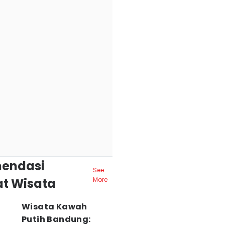
endasi
See
t Wisata
More
Wisata Kawah
Putih Bandung: