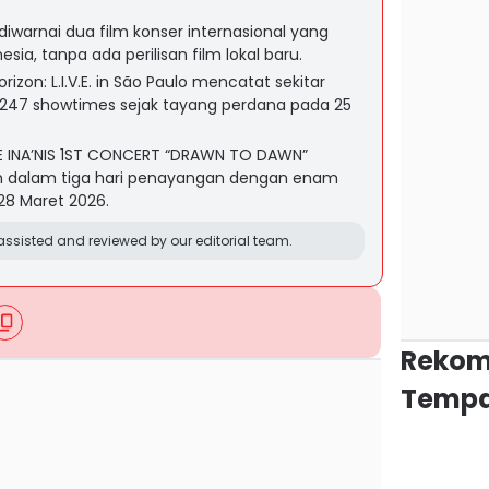
iwarnai dua film konser internasional yang
ia, tanpa ada perilisan film lokal baru.
rizon: L.I.V.E. in São Paulo mencatat sekitar
l 247 showtimes sejak tayang perdana pada 25
E INA’NIS 1ST CONCERT “DRAWN TO DAWN”
n dalam tiga hari penayangan dengan enam
 28 Maret 2026.
ssisted and reviewed by our editorial team.
Rekom
Tempa