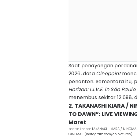
Saat penayangan perdanan
2026, data
Cinepoint
mencat
penonton. Sementara itu, 
Horizon: L.I.V.E. in São Pau
menembus sekitar 12.698, 
2. TAKANASHI KIARA / 
TO DAWN”: LIVE VIEWIN
Maret
poster konser TAKANASHI KIARA / NINOMA
CINEMAS (Instagram.com/cbipictures)