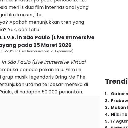
ia merilis dua film internasional yang
i film konser, lho.
nya? Apakah menunjukkan tren yang
a? Yuk, cari tahu!
L.I.V.E. in São Paulo (Live Immersive
Tayang pada 25 Maret 2026
. in São Paulo (Live Immersive Virtual Experiment)
E. in São Paulo (Live Immersive Virtual
embuka periode pekan lalu. Film ini
 grup musik legendaris Bring Me The
Trendi
ertunjukan utama terbesar mereka di
 Paulo, di hadapan 50.000 penonton.
1
.
Gubern
2
.
Prabow
3
.
Makan B
4
.
Nilai T
5
.
17 Agus