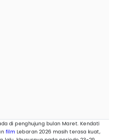
ada di penghujung bulan Maret. Kendati
gan
film
Lebaran 2026 masih terasa kuat,
n lalu, khususnya pada periode 23-29