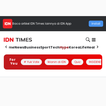
Baca artikel
IDN Times
lainnya di IDN App
Install
Home
News
Business
Sport
Tech
Hype
Korea
Life
Health
Aut
For
# Yuk Vote
Iklanin di IDN
Quiz
INSIDENESIA
You