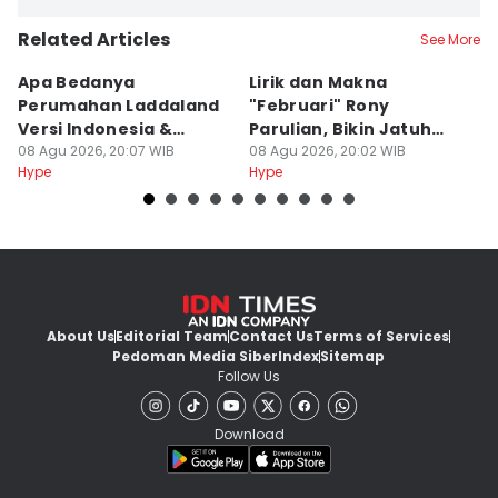
Related Articles
See More
Apa Bedanya
Lirik dan Makna
8
Perumahan Laddaland
"Februari" Rony
M
Versi Indonesia &
Parulian, Bikin Jatuh
h
Thailand?
08 Agu 2026, 20:07 WIB
Cinta?
08 Agu 2026, 20:02 WIB
08
Hype
Hype
Hy
About Us
Editorial Team
Contact Us
Terms of Services
Pedoman Media Siber
Index
Sitemap
Follow Us
Download