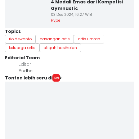
4 Medali Emas dari Kompetisi
Gymnastic
03 Des 2024, 16:27 WIB
Hype
Topics
rio dewanto
pasangan artis
artis umrah
keluarga artis
atiqah hasiholan
Editorial Team
Editor
Yudha ‎
Tonton lebih seru di