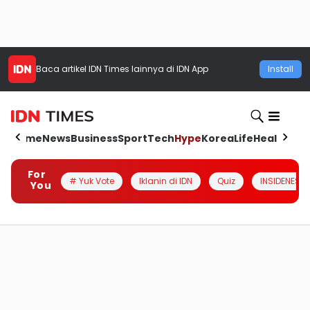
Baca artikel
IDN Times
lainnya di IDN App
Install
Home
News
Business
Sport
Tech
Hype
Korea
Life
Health
Aut
For
# Yuk Vote
Iklanin di IDN
Quiz
INSIDENESIA
You