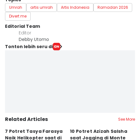
Umrah
artis umrah
Artis Indonesia
Ramadan 2026
Divert me
Editorial Team
Editor
Debby Utomo
Tonton lebih seru di
Related Articles
See More
7 Potret Tasya Farasya
10 Potret Azizah Salsha
1
Naik Helikopter saat di
saat Jogging di Monte
L