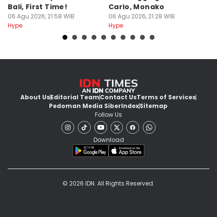
Bali, First Time!
Carlo, Monako
S
06 Agu 2026, 21:58 WIB
06 Agu 2026, 21:28 WIB
06
Hype
Hype
Hy
About Us
Editorial Team
Contact Us
Terms of Services
Pedoman Media Siber
Index
Sitemap
Follow Us
Download
© 2026 IDN. All Rights Reserved.