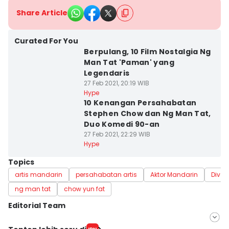
Share Article
Curated For You
Berpulang, 10 Film Nostalgia Ng
Man Tat 'Paman' yang
Legendaris
27 Feb 2021, 20:19 WIB
Hype
10 Kenangan Persahabatan
Stephen Chow dan Ng Man Tat,
Duo Komedi 90-an
27 Feb 2021, 22:29 WIB
Hype
Topics
artis mandarin
persahabatan artis
Aktor Mandarin
Diver
ng man tat
chow yun fat
Editorial Team
Editor