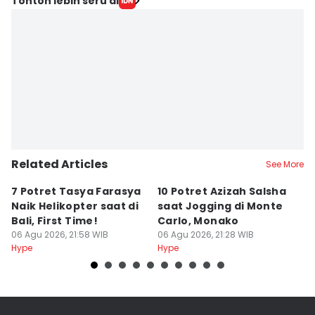
Tonton lebih seru di
Zahrotustianah
Editor
Triadanti N
Related Articles
See More
7 Potret Tasya Farasya
10 Potret Azizah Salsha
1
Naik Helikopter saat di
saat Jogging di Monte
L
Bali, First Time!
Carlo, Monako
S
06 Agu 2026, 21:58 WIB
06 Agu 2026, 21:28 WIB
06
Hype
Hype
Hy