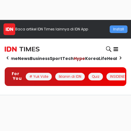
Baca artikel
IDN Times
lainnya di IDN App
Install
Home
News
Business
Sport
Tech
Hype
Korea
Life
Health
Aut
For
# Yuk Vote
Iklanin di IDN
Quiz
INSIDENESIA
You