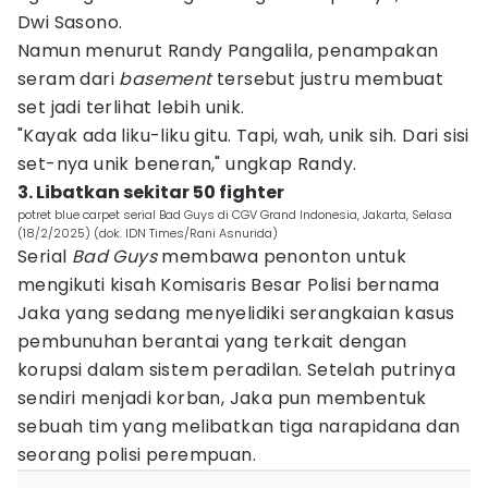
Dwi Sasono.
Namun menurut Randy Pangalila, penampakan
seram dari
basement
tersebut justru membuat
set jadi terlihat lebih unik.
"Kayak ada liku-liku gitu. Tapi, wah, unik sih. Dari sisi
set-nya unik beneran," ungkap Randy.
3. Libatkan sekitar 50 fighter
potret blue carpet serial Bad Guys di CGV Grand Indonesia, Jakarta, Selasa
(18/2/2025) (dok. IDN Times/Rani Asnurida)
Serial
Bad Guys
membawa penonton untuk
mengikuti kisah Komisaris Besar Polisi bernama
Jaka yang sedang menyelidiki serangkaian kasus
pembunuhan berantai yang terkait dengan
korupsi dalam sistem peradilan. Setelah putrinya
sendiri menjadi korban, Jaka pun membentuk
sebuah tim yang melibatkan tiga narapidana dan
seorang polisi perempuan.