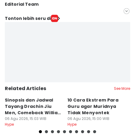
Editorial Team
Editor
Tonton lebih seru di
Indra Zakaria
Editor
Rani Asnurida
Related Articles
See More
Sinopsis dan Jadwal
10 Cara Ekstrem Para
7
Tayang Drachin Jiu
Guru agar Muridnya
T
Men, Comeback William
Tidak Menyontek
K
Chan
06 Agu 2026, 15:03 WIB
06 Agu 2026, 15:00 WIB
L
06
Hype
Hype
Hy