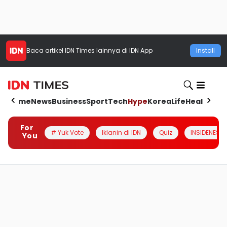
Baca artikel
IDN Times
lainnya di IDN App
Install
Home
News
Business
Sport
Tech
Hype
Korea
Life
Health
Aut
For
# Yuk Vote
Iklanin di IDN
Quiz
INSIDENESIA
You