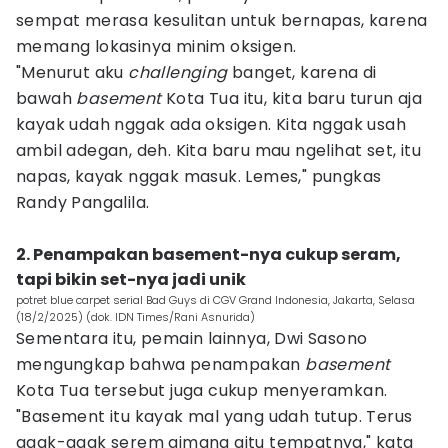
sempat merasa kesulitan untuk bernapas, karena
memang lokasinya minim oksigen.
"Menurut aku
challenging
banget, karena di
bawah
basement
Kota Tua itu, kita baru turun aja
kayak udah nggak ada oksigen. Kita nggak usah
ambil adegan, deh. Kita baru mau ngelihat set, itu
napas, kayak nggak masuk. Lemes," pungkas
Randy Pangalila.
2. Penampakan basement-nya cukup seram,
tapi bikin set-nya jadi unik
potret blue carpet serial Bad Guys di CGV Grand Indonesia, Jakarta, Selasa
(18/2/2025) (dok. IDN Times/Rani Asnurida)
Sementara itu, pemain lainnya, Dwi Sasono
mengungkap bahwa penampakan
basement
Kota Tua tersebut juga cukup menyeramkan.
"Basement itu kayak mal yang udah tutup. Terus
agak-agak serem gimana gitu tempatnya," kata