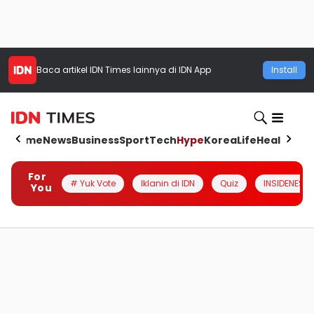
Baca artikel
IDN Times
lainnya di IDN App
Install
Home
News
Business
Sport
Tech
Hype
Korea
Life
Health
Aut
For
# Yuk Vote
Iklanin di IDN
Quiz
INSIDENESIA
You