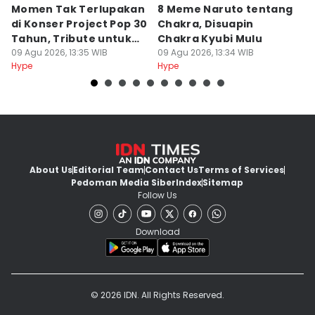
Momen Tak Terlupakan
8 Meme Naruto tentang
L
di Konser Project Pop 30
Chakra, Disuapin
Z
Tahun, Tribute untuk
Chakra Kyubi Mulu
A
Oon
09 Agu 2026, 13:35 WIB
09 Agu 2026, 13:34 WIB
09
Hype
Hype
Hy
About Us
Editorial Team
Contact Us
Terms of Services
Pedoman Media Siber
Index
Sitemap
Follow Us
Download
© 2026 IDN. All Rights Reserved.