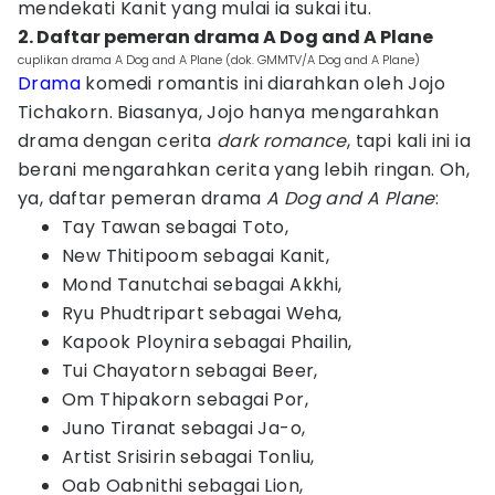
mendekati Kanit yang mulai ia sukai itu.
2. Daftar pemeran drama A Dog and A Plane
cuplikan drama A Dog and A Plane (dok. GMMTV/A Dog and A Plane)
Drama
komedi romantis ini diarahkan oleh Jojo
Tichakorn. Biasanya, Jojo hanya mengarahkan
drama dengan cerita
dark romance
, tapi kali ini ia
berani mengarahkan cerita yang lebih ringan. Oh,
ya, daftar pemeran drama
A Dog and A Plane
:
Tay Tawan sebagai Toto,
New Thitipoom sebagai Kanit,
Mond Tanutchai sebagai Akkhi,
Ryu Phudtripart sebagai Weha,
Kapook Ploynira sebagai Phailin,
Tui Chayatorn sebagai Beer,
Om Thipakorn sebagai Por,
Juno Tiranat sebagai Ja-o,
Artist Srisirin sebagai Tonliu,
Oab Oabnithi sebagai Lion,