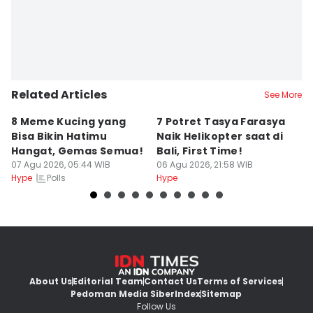
Related Articles
See More
8 Meme Kucing yang
7 Potret Tasya Farasya
10
Bisa Bikin Hatimu
Naik Helikopter saat di
s
Hangat, Gemas Semua!
Bali, First Time!
C
07 Agu 2026, 05:44 WIB
06 Agu 2026, 21:58 WIB
06
Polls
Hype
Hype
Hy
About Us
Editorial Team
Contact Us
Terms of Services
Pedoman Media Siber
Index
Sitemap
Follow Us