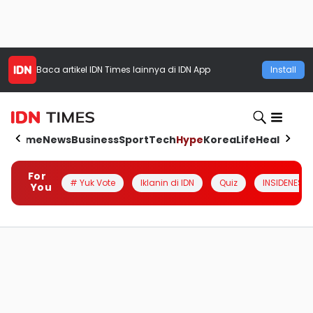
Baca artikel
IDN Times
lainnya di IDN App
Install
Home
News
Business
Sport
Tech
Hype
Korea
Life
Health
Aut
For
# Yuk Vote
Iklanin di IDN
Quiz
INSIDENESIA
You