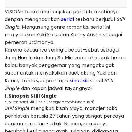
VISION+ bakal memanjakan penonton setianya
dengan menghadirkan
serial
terbaru berjudul
Still
Single
. Mengusung genre romantis, serial ini
menyatukan Yuki Kato dan Kenny Austin sebagai
pemeran utamanya.
Karena keduanya sering disebut-sebut sebagai
Jung Hae In dan Jung So Min versi lokal, gak heran
kalau banyak penggemar yang mengaku gak
sabar untuk menyaksikan duet akting Yuki dan
Kenny. Lantas, seperti apa
sinopsis
serial
Still
Single
dan kapan jadwal tayangnya?
1. Sinopsis Still Single
cuplikan serial Still Single (Instagram.com/visionplusid)
Still Single
mengikuti kisah Maya, manajer toko
perhiasan berusia 27 tahun yang sangat percaya
dengan ramalan zodiak. Namun, semuanya
berubah ketika sang ayah, Triawan, didiagnosa