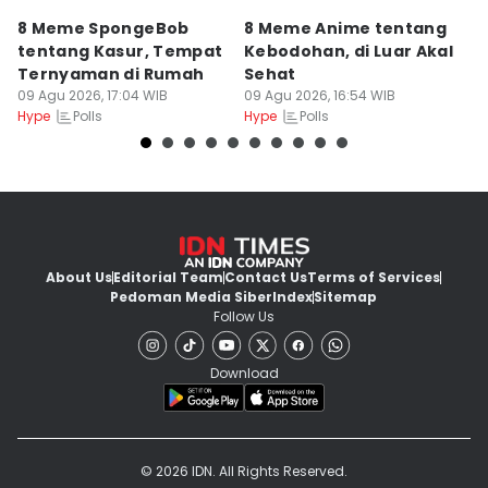
8 Meme SpongeBob
8 Meme Anime tentang
G
tentang Kasur, Tempat
Kebodohan, di Luar Akal
S
Ternyaman di Rumah
Sehat
'T
09 Agu 2026, 17:04 WIB
09 Agu 2026, 16:54 WIB
09
Polls
Polls
Hype
Hype
Hy
About Us
Editorial Team
Contact Us
Terms of Services
Pedoman Media Siber
Index
Sitemap
Follow Us
Download
© 2026 IDN. All Rights Reserved.