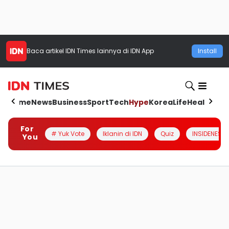
Baca artikel
IDN Times
lainnya di IDN App
Install
Home
News
Business
Sport
Tech
Hype
Korea
Life
Health
Aut
For
# Yuk Vote
Iklanin di IDN
Quiz
INSIDENESIA
You