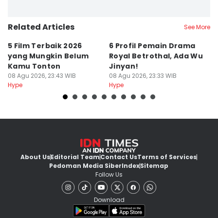
Related Articles
See More
5 Film Terbaik 2026
6 Profil Pemain Drama
5
yang Mungkin Belum
Royal Betrothal, Ada Wu
P
Kamu Tonton
Jinyan!
M
08 Agu 2026, 23:43 WIB
08 Agu 2026, 23:33 WIB
08
Hype
Hype
Hy
About Us
Editorial Team
Contact Us
Terms of Services
Pedoman Media Siber
Index
Sitemap
Follow Us
Download