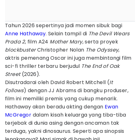
Tahun 2026 sepertinya jadi momen sibuk bagi
Anne Hathaway
. Selain tampil di
The Devil Wears
Prada 2
, film A24
Mother Mary
, serta proyek
blockbuster
Christopher Nolan
The Odyssey
,
aktris pemenang Oscar ini juga membintangi film
sci-fi thriller terbaru berjudul
The End of Oak
Street
(2026).
Disutradarai oleh David Robert Mitchell (
It
Follows
) dengan JJ Abrams di bangku produser,
film ini memiliki premis yang cukup menarik.
Hathaway akan beradu akting dengan
Ewan
McGregor
dalam kisah keluarga yang tiba-tiba
terjebak di dunia asing dengan ancaman tak
terduga, yakni dinosaurus. Seperti apa sinopsis
lengkapnya? Mari simak di bawah ini!