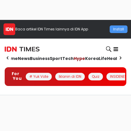
Baca artikel
IDN Times
lainnya di IDN App
Install
Home
News
Business
Sport
Tech
Hype
Korea
Life
Health
Aut
For
# Yuk Vote
Iklanin di IDN
Quiz
INSIDENESIA
You