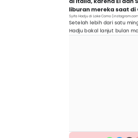
di Italia, karena El da
liburan mereka saat d
Syifa Hadju di Lake Como (instagram.co
Setelah lebih dari satu mingg
Hadju bakal lanjut bulan m