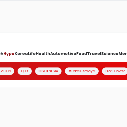
ch
Hype
Korea
Life
Health
Automotive
Food
Travel
Science
Me
 di IDN
Quiz
INSIDENESIA
#LokalBerdaya
Profil Dokter