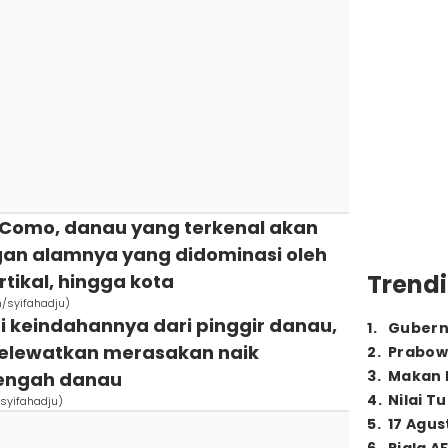
e Como, danau yang terkenal akan
n alamnya yang didominasi oleh
Trendi
tikal, hingga kota
m/syifahadju)
i keindahannya dari pinggir danau,
1
.
Gubern
melewatkan merasakan naik
2
.
Prabow
3
.
Makan B
tengah danau
4
.
Nilai T
syifahadju)
5
.
17 Agus