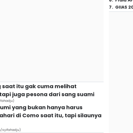
6
.
Piala A
7
.
GIIAS 2
g saat itu gak cuma melihat
tapi juga pesona dari sang suami
ifahadju)
l Rumi yang bukan hanya harus
ari di Como saat itu, tapi silaunya
m/syifahadju)