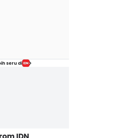
ih seru di
from IDN