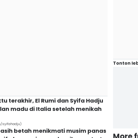
Tonton leb
u terakhir, El Rumi dan Syifa Hadju
n madu di Italia setelah menikah
m/syifahadju)
asih betah menikmati musim panas
More 