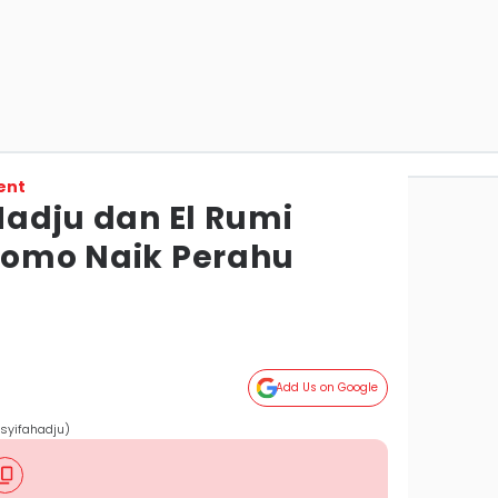
ent
 Hadju dan El Rumi
 Como Naik Perahu
Add Us on Google
syifahadju)