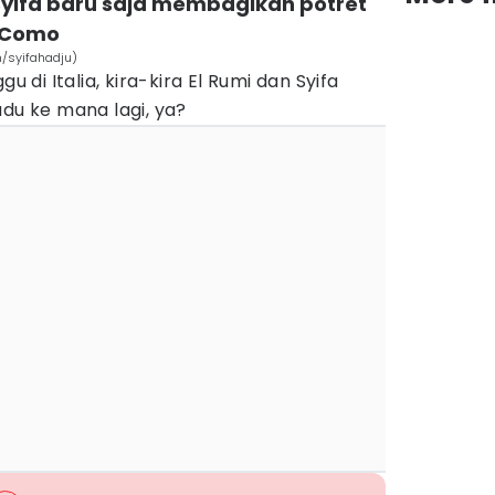
n Syifa baru saja membagikan potret
i Como
m/syifahadju)
u di Italia, kira-kira El Rumi dan Syifa
adu ke mana lagi, ya?