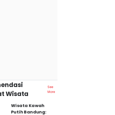
endasi
See
t Wisata
More
Wisata Kawah
Putih Bandung: