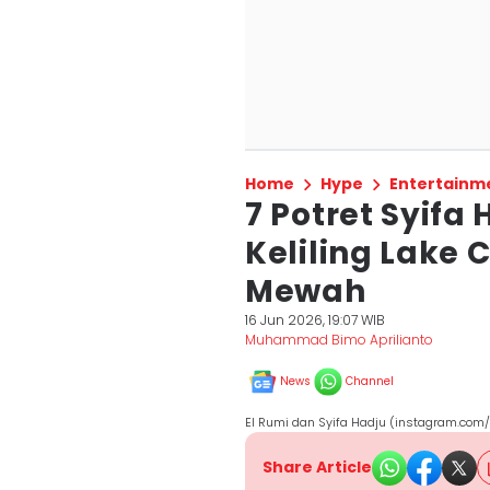
Home
Hype
Entertainm
7 Potret Syifa
Keliling Lake
Mewah
16 Jun 2026, 19:07 WIB
Muhammad Bimo Aprilianto
News
Channel
El Rumi dan Syifa Hadju (instagram.com/
Share Article