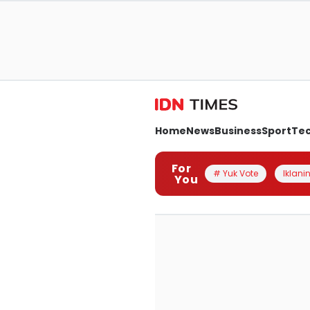
Home
News
Business
Sport
Te
For
# Yuk Vote
Iklanin
You