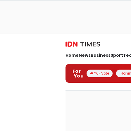
Home
News
Business
Sport
Te
For
# Yuk Vote
Iklanin
You