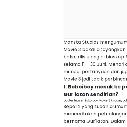
Monsta Studios mengumumka
Movie 3 bakal ditayangkan 
bakal rilis ulang di biosko
selama 11 - 30 Juni. Menari
muncul pertanyaan dan jug
Movie 3 jadi topik perbinca
1. Boboiboy masuk ke po
Gur'latan sendirian?
poster teaser Boboiboy Movie 3 (x.com/bo
Seperti yang sudah diumumk
menceritakan petualangan
bernama Gur'latan. Dalam 