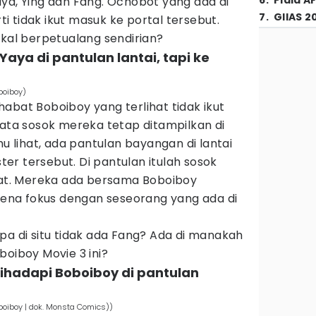
6
.
Piala A
ya, Ying dan Fang. Ochobot yang ada di
7
.
GIIAS 2
 tidak ikut masuk ke portal tersebut.
akal berpetualang sendirian?
Yaya di pantulan lantai, tapi ke
boiboy)
abat Boboiboy yang terlihat tidak ikut
yata sosok mereka tetap ditampilkan di
mu lihat, ada pantulan bayangan di lantai
r tersebut. Di pantulan itulah sosok
ihat. Mereka ada bersama Boboiboy
na fokus dengan seseorang yang ada di
pa di situ tidak ada Fang? Ada di manakah
boiboy Movie 3 ini?
ihadapi Boboiboy di pantulan
boiboy | dok. Monsta Comics))