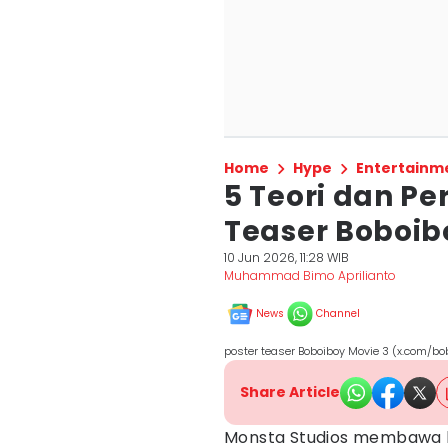
Home
Hype
Entertainm
5 Teori dan Pe
Teaser Boboib
10 Jun 2026, 11:28 WIB
Muhammad Bimo Aprilianto
News
Channel
poster teaser Boboiboy Movie 3 (x.com/bo
Share Article
Monsta Studios membawa 