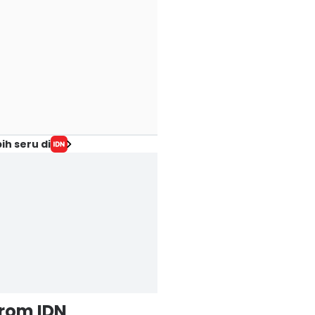
ih seru di
from IDN