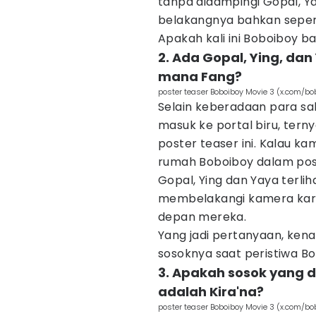
tanpa didampingi Gopal, Ya
belakangnya bahkan seperti
Apakah kali ini Boboiboy b
2. Ada Gopal, Ying, dan 
mana Fang?
poster teaser Boboiboy Movie 3 (x.com/bo
Selain keberadaan para sah
masuk ke portal biru, tern
poster teaser ini. Kalau ka
rumah Boboiboy dalam poste
Gopal, Ying dan Yaya terl
membelakangi kamera kare
depan mereka.
Yang jadi pertanyaan, kena
sosoknya saat peristiwa Bo
3. Apakah sosok yang d
adalah Kira'na?
poster teaser Boboiboy Movie 3 (x.com/bo