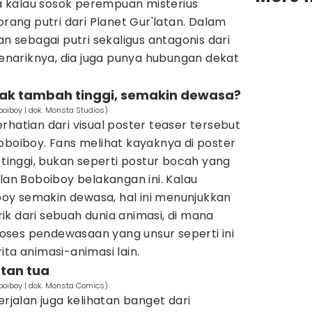
 kalau sosok perempuan misterius
orang putri dari Planet Gur'latan. Dalam
an sebagai putri sekaligus antagonis dari
 Menariknya, dia juga punya hubungan dekat
ak tambah tinggi, semakin dewasa?
boiboy | dok. Monsta Studios)
rhatian dari visual poster teaser tersebut
oboiboy. Fans melihat kayaknya di poster
 tinggi, bukan seperti postur bocah yang
ilan Boboiboy belakangan ini. Kalau
oy semakin dewasa, hal ini menunjukkan
k dari sebuah dunia animasi, di mana
ses pendewasaan yang unsur seperti ini
ita animasi-animasi lain.
atan tua
boiboy | dok. Monsta Comics)
erjalan juga kelihatan banget dari