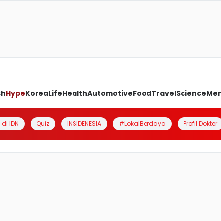
ch
Hype
Korea
Life
Health
Automotive
Food
Travel
Science
Me
 di IDN
Quiz
INSIDENESIA
#LokalBerdaya
Profil Dokter