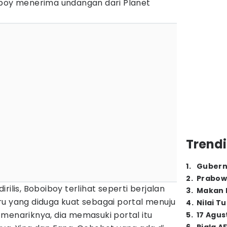
iboy menerima undangan dari Planet
Trendi
1
.
Gubern
2
.
Prabow
rilis, Boboiboy terlihat seperti berjalan
3
.
Makan B
ru yang diduga kuat sebagai portal menuju
4
.
Nilai T
menariknya, dia memasuki portal itu
5
.
17 Agus