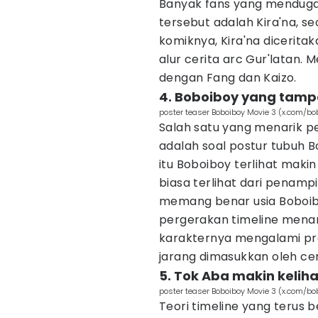
Banyak fans yang menduga
tersebut adalah Kira'na, se
komiknya, Kira'na diceritak
alur cerita arc Gur'latan.
dengan Fang dan Kaizo.
4. Boboiboy yang tamp
poster teaser Boboiboy Movie 3 (x.com/bo
Salah satu yang menarik pe
adalah soal postur tubuh B
itu Boboiboy terlihat makin
biasa terlihat dari penamp
memang benar usia Boboib
pergerakan timeline menari
karakternya mengalami pro
jarang dimasukkan oleh cer
5. Tok Aba makin kelih
poster teaser Boboiboy Movie 3 (x.com/bo
Teori timeline yang terus b