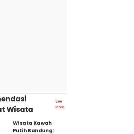
endasi
See
t Wisata
More
Wisata Kawah
Putih Bandung: