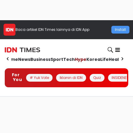
Baca artikel
IDN Times
lainnya di IDN App
Install
Home
News
Business
Sport
Tech
Hype
Korea
Life
Health
Aut
For
# Yuk Vote
Iklanin di IDN
Quiz
INSIDENESIA
You