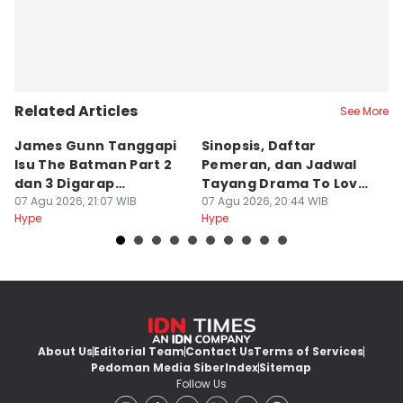
Related Articles
See More
James Gunn Tanggapi
Sinopsis, Daftar
Bi
Isu The Batman Part 2
Pemeran, dan Jadwal
C
dan 3 Digarap
Tayang Drama To Love
J
Bersamaan
07 Agu 2026, 21:07 WIB
and Cherish
07 Agu 2026, 20:44 WIB
M
07
Hype
Hype
Hy
About Us
Editorial Team
Contact Us
Terms of Services
Pedoman Media Siber
Index
Sitemap
Follow Us