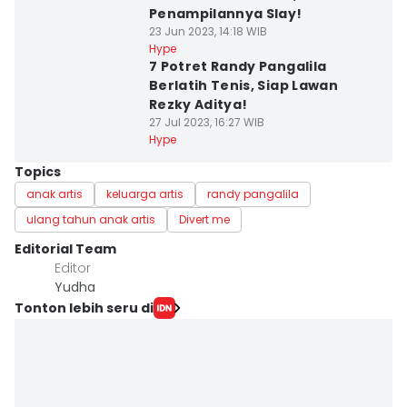
Penampilannya Slay!
23 Jun 2023, 14:18 WIB
Hype
7 Potret Randy Pangalila
Berlatih Tenis, Siap Lawan
Rezky Aditya!
27 Jul 2023, 16:27 WIB
Hype
Topics
anak artis
keluarga artis
randy pangalila
ulang tahun anak artis
Divert me
Editorial Team
Editor
Yudha ‎
Tonton lebih seru di