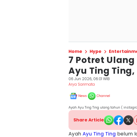
Home
Hype
Entertainm
7 Potret Ulan
Ayu Ting Ting
06 Jun 2026, 06:01 WIB
Arya Sarimata
News
Channel
Ayah Ayu Ting Ting ulang tahun ( insta
Share Article
Ayah
Ayu Ting Ting
belum la