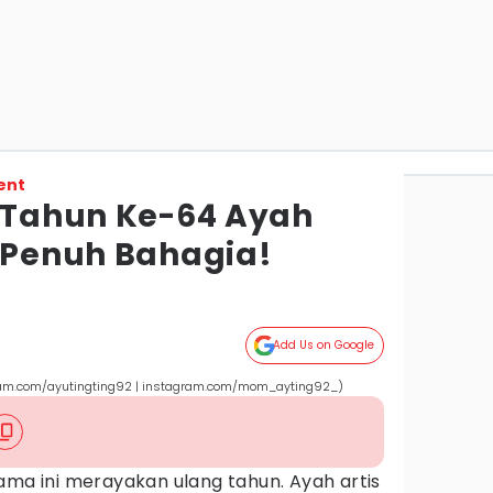
ent
g Tahun Ke-64 Ayah
, Penuh Bahagia!
Add Us on Google
gram.com/ayutingting92 | instagram.com/mom_ayting92_)
ma ini merayakan ulang tahun. Ayah artis