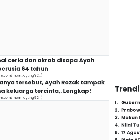
enal ceria dan akrab disapa Ayah
berusia 64 tahun
gram.com/mom_ayting92_)
anya tersebut, Ayah Rozak tampak
Trendi
keluarga tercinta,. Lengkap!
gram.com/mom_ayting92_)
1
.
Gubern
2
.
Prabow
3
.
Makan B
4
.
Nilai T
5
.
17 Agus