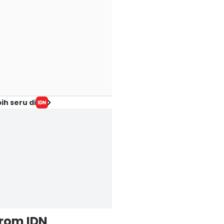
ih seru di
from IDN