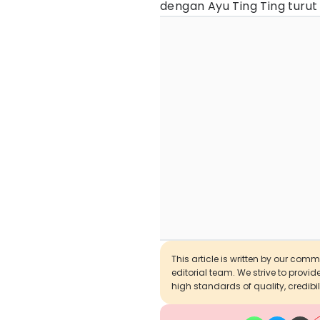
dengan Ayu Ting Ting turut 
This article is written by our com
editorial team. We strive to provi
high standards of quality, credibil