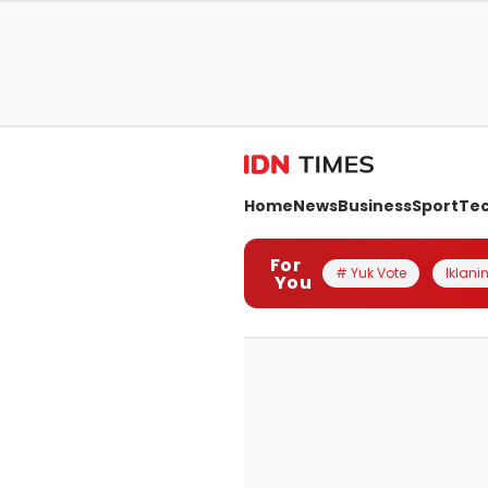
Home
News
Business
Sport
Te
For
# Yuk Vote
Iklanin
You