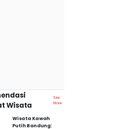
endasi
See
t Wisata
More
Wisata Kawah
Putih Bandung: