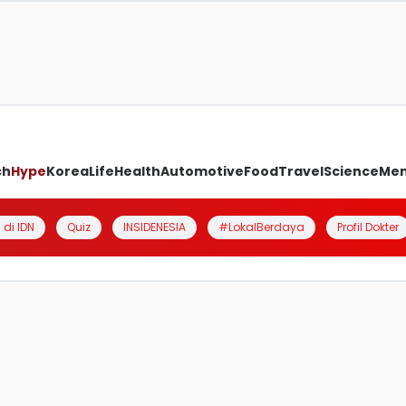
ch
Hype
Korea
Life
Health
Automotive
Food
Travel
Science
Me
 di IDN
Quiz
INSIDENESIA
#LokalBerdaya
Profil Dokter