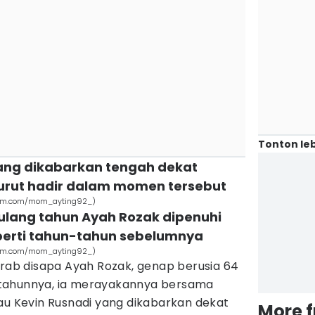
Tonton leb
 yang dikabarkan tengah dekat
turut hadir dalam momen tersebut
gram.com/mom_ayting92_)
ulang tahun Ayah Rozak dipenuhi
erti tahun-tahun sebelumnya
gram.com/mom_ayting92_)
krab disapa Ayah Rozak, genap berusia 64
tahunnya, ia merayakannya bersama
au Kevin Rusnadi yang dikabarkan dekat
More 