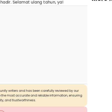
hadir. Selamat ulang tahun, ya!
munity writers and has been carefully reviewed by our
de the most accurate and reliable information, ensuring
ity, and trustworthiness.