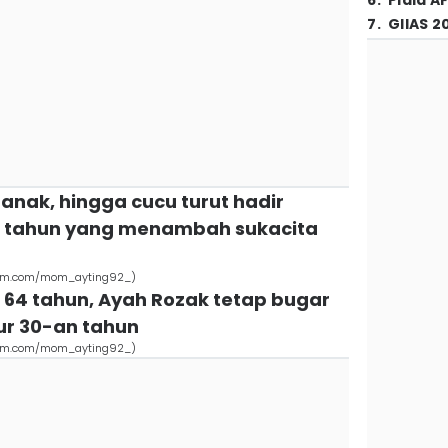
6
.
Piala A
7
.
GIIAS 2
k-anak, hingga cucu turut hadir
g tahun yang menambah sukacita
gram.com/mom_ayting92_)
 64 tahun, Ayah Rozak tetap bugar
ur 30-an tahun
gram.com/mom_ayting92_)