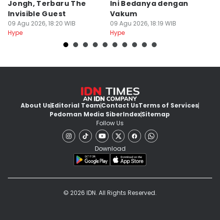
Jongh, Terbaru The
Ini Bedanya dengan
t
Invisible Guest
Vakum
s
09 Agu 2026, 18:20 WIB
09 Agu 2026, 18:19 WIB
M
09
Hype
Hype
Hy
About Us
Editorial Team
Contact Us
Terms of Services
Pedoman Media Siber
Index
Sitemap
Follow Us
Download
© 2026 IDN. All Rights Reserved.