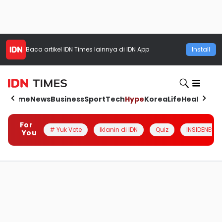
Baca artikel
IDN Times
lainnya di IDN App
Install
Home
News
Business
Sport
Tech
Hype
Korea
Life
Health
Aut
For
# Yuk Vote
Iklanin di IDN
Quiz
INSIDENESIA
You