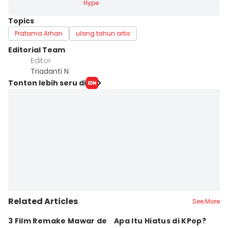
Hype
Topics
Pratama Arhan
ulang tahun artis
Editorial Team
Editor
Triadanti N
Tonton lebih seru di
Related Articles
See More
3 Film Remake Mawar de
Apa Itu Hiatus di KPop?
7