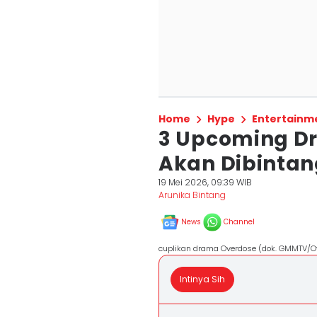
Home
Hype
Entertainm
3 Upcoming D
Akan Dibintan
19 Mei 2026, 09:39 WIB
Arunika Bintang
News
Channel
cuplikan drama Overdose (dok. GMMTV/O
Intinya Sih