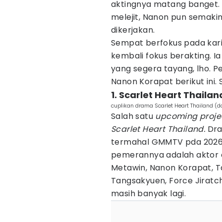
aktingnya matang banget.
melejit, Nanon pun semakin
dikerjakan.
Sempat berfokus pada karie
kembali fokus berakting. I
yang segera tayang, lho. P
Nanon Korapat berikut ini.
1. Scarlet Heart Thailan
cuplikan drama Scarlet Heart Thailand (d
Salah satu
upcoming proje
Scarlet Heart Thailand.
Dra
termahal GMMTV pda 2026,
pemerannya adalah aktor da
Metawin, Nanon Korapat, T
Tangsakyuen, Force Jiratc
masih banyak lagi.