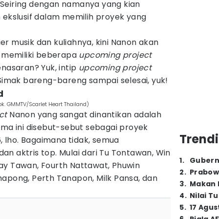
 Seiring dengan namanya yang kian
 ekslusif dalam memilih proyek yang
r musik dan kuliahnya, kini Nanon akan
a memiliki beberapa
upcoming project
enasaran? Yuk, intip
upcoming project
 Simak bareng-bareng sampai selesai, yuk!
d
ok. GMMTV/Scarlet Heart Thailand)
ct
Nanon yang sangat dinantikan adalah
ma ini disebut-sebut sebagai proyek
Trendi
 lho. Bagaimana tidak, semua
n aktris top. Mulai dari Tu Tontawan, Win
1
.
Gubern
ay Tawan, Fourth Nattawat, Phuwin
2
.
Prabow
hapong, Perth Tanapon, Milk Pansa, dan
3
.
Makan B
4
.
Nilai T
5
.
17 Agus