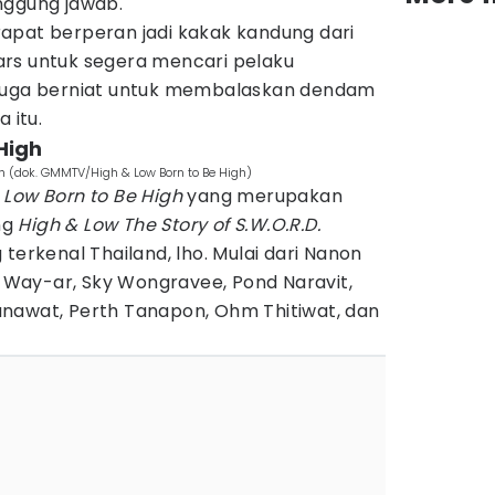
nggung jawab.
apat berperan jadi kakak kandung dari
rs untuk segera mencari pelaku
 juga berniat untuk membalaskan dendam
 itu.
High
h (dok. GMMTV/High & Low Born to Be High)
 Low Born to Be High
yang merupakan
ng
High & Low The Story of S.W.O.R.D.
terkenal Thailand, lho. Mulai dari Nanon
ss Way-ar, Sky Wongravee, Pond Naravit,
nawat, Perth Tanapon, Ohm Thitiwat, dan