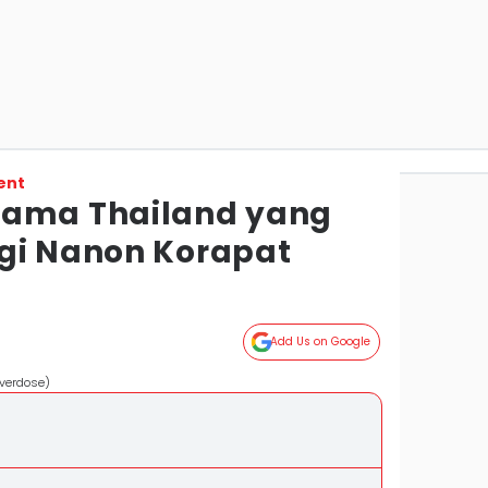
ent
rama Thailand yang
gi Nanon Korapat
Add Us on Google
verdose)