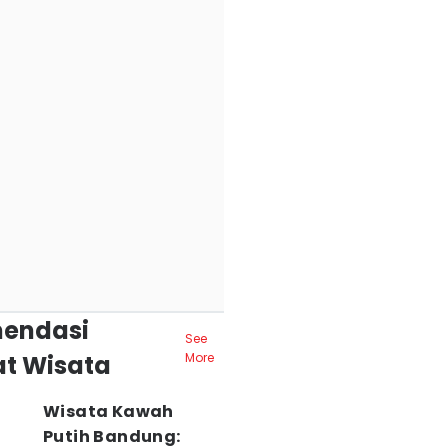
endasi
See
t Wisata
More
Wisata Kawah
Putih Bandung: