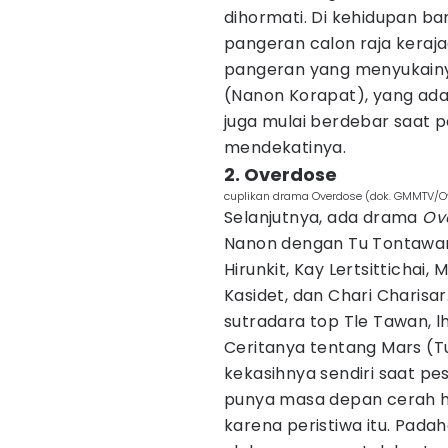
dihormati. Di kehidupan ba
pangeran calon raja keraj
pangeran yang menyukainy
(Nanon Korapat), yang adal
juga mulai berdebar saat
mendekatinya.
2. Overdose
cuplikan drama Overdose (dok. GMMTV/O
Selanjutnya, ada drama
Ov
Nanon dengan Tu Tontawan. 
Hirunkit, Kay Lertsittichai
Kasidet, dan Chari Charisar
sutradara top Tle Tawan, l
Ceritanya tentang Mars (
kekasihnya sendiri saat pe
punya masa depan cerah 
karena peristiwa itu. Padah