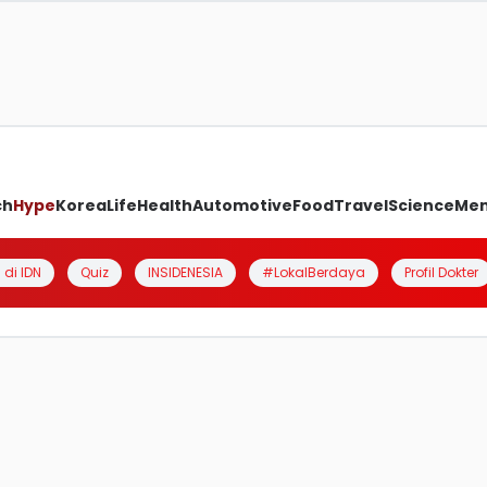
ch
Hype
Korea
Life
Health
Automotive
Food
Travel
Science
Me
 di IDN
Quiz
INSIDENESIA
#LokalBerdaya
Profil Dokter