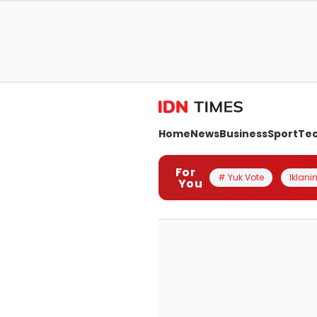
Home
News
Business
Sport
Te
For
# Yuk Vote
Iklanin
You