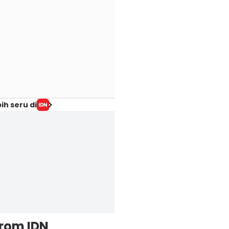
ih seru di
from IDN