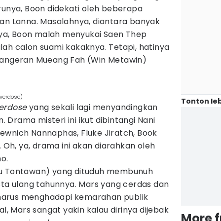
runya, Boon didekati oleh beberapa
aan Lanna. Masalahnya, diantara banyak
a, Boon malah menyukai Saen Thep
ah calon suami kakaknya. Tetapi, hatinya
 pangeran Mueang Fah (Win Metawin)
verdose)
Tonton leb
erdose
yang sekali lagi menyandingkan
Drama misteri ini ikut dibintangi Nani
, Mewnich Nannaphas, Fluke Jiratch, Book
. Oh, ya, drama ini akan diarahkan oleh
ho.
Tu Tontawan) yang dituduh membunuh
sta ulang tahunnya. Mars yang cerdas dan
harus menghadapi kemarahan publik
al, Mars sangat yakin kalau dirinya dijebak
More 