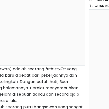
6
.
Piala A
7
.
GIIAS 2
tawan) adalah seorang
hair stylist
yang
Ia baru dipecat dari pekerjaannya dan
elingkuh. Dengan patah hati, Boon
ng halamannya. Berniat menyembuhkan
gelam di sebuah danau dan secara ajaib
asa lalu.
uh seorang putri bangsawan yang sangat