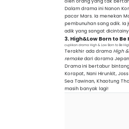
oleh orang yang tak berta
Dalam drama ini Nanon Kor
pacar Mars. Ia menekan Ma
pembunuhan sang adik. Ia
adik yang sangat dicintainya
3. High&Low Born to Be 
cuplikan drama High & Low Born to Be Hig
Terakhir ada drama
High &
remake
dari dorama Jepa
Drama ini bertabur bintang 
Korapat, Nani Hirunkit, Jo
Sea Tawinan, Khaotung Tha
masih banyak lagi!