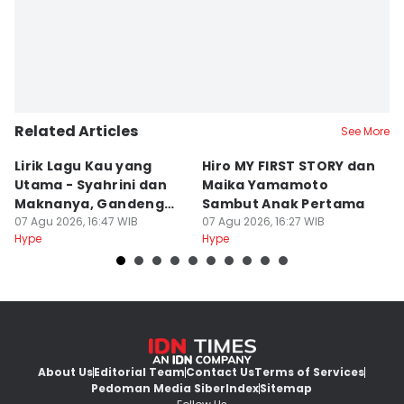
Related Articles
See More
Lirik Lagu Kau yang
Hiro MY FIRST STORY dan
8
Utama - Syahrini dan
Maika Yamamoto
T
Maknanya, Gandeng
Sambut Anak Pertama
J
Dee Lestari
07 Agu 2026, 16:47 WIB
07 Agu 2026, 16:27 WIB
07
Hype
Hype
Hy
About Us
Editorial Team
Contact Us
Terms of Services
Pedoman Media Siber
Index
Sitemap