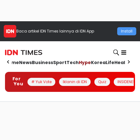
Baca artikel
IDN Times
lainnya di IDN App
Install
Home
News
Business
Sport
Tech
Hype
Korea
Life
Health
Aut
For
# Yuk Vote
Iklanin di IDN
Quiz
INSIDENESIA
You