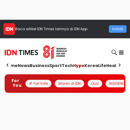
Baca artikel
IDN Times
lainnya di IDN App
Install
Home
News
Business
Sport
Tech
Hype
Korea
Life
Health
Aut
For
# Yuk Vote
Iklanin di IDN
Quiz
INSIDENESIA
You