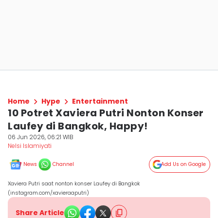
Home
Hype
Entertainment
10 Potret Xaviera Putri Nonton Konser
Laufey di Bangkok, Happy!
06 Jun 2026, 06:21 WIB
Nelsi Islamiyati
News
Channel
Add Us on Google
Xaviera Putri saat nonton konser Laufey di Bangkok
(instagram.com/xavieraaputri)
Share Article