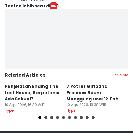
Tonton lebih seru di
Related Articles
See More
Penjelasan Ending The
7 Potret Girlband
7
Last House, Berpotensi
Princess Reuni
M
Ada Sekuel?
Manggung usai 12 Tahun
E
10 Agu 2026, 16:39 WIB
Bubar
10 Agu 2026, 16:38 WIB
2
10
Hype
Hype
Hy