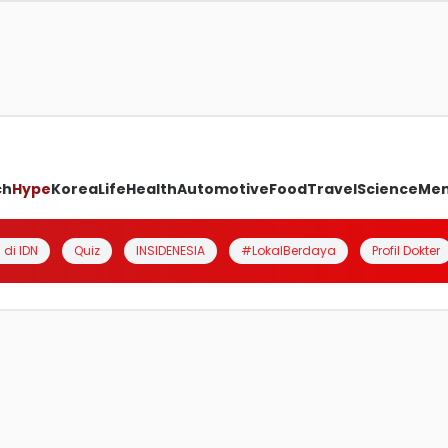
ch
Hype
Korea
Life
Health
Automotive
Food
Travel
Science
Me
 di IDN
Quiz
INSIDENESIA
#LokalBerdaya
Profil Dokter