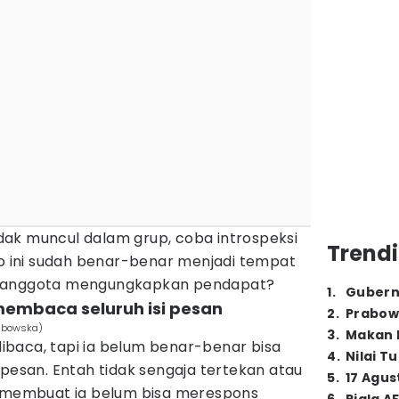
ak muncul dalam grup, coba introspeksi
Trendi
up ini sudah benar-benar menjadi tempat
p anggota mengungkapkan pendapat?
1
.
Gubern
embaca seluruh isi pesan
2
.
Prabow
rabowska)
3
.
Makan B
baca, tapi ia belum benar-benar bisa
4
.
Nilai T
 pesan. Entah tidak sengaja tertekan atau
5
.
17 Agus
g membuat ia belum bisa merespons