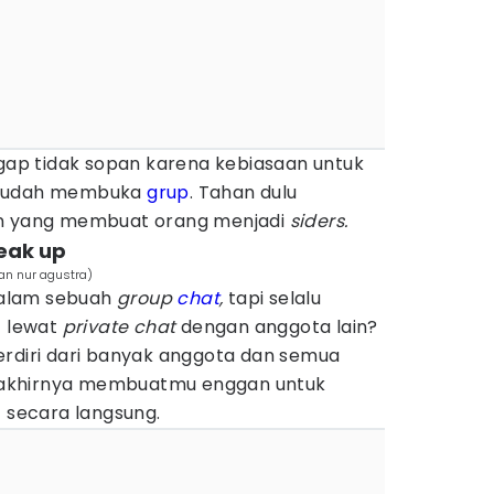
gap tidak sopan karena kebiasaan untuk
 sudah membuka
grup
. Tahan dulu
an yang membuat orang menjadi
siders.
peak up
an nur agustra)
alam sebuah
group
chat
,
tapi selalu
 lewat
private chat
dengan anggota lain?
erdiri dari banyak anggota dan semua
ng akhirnya membuatmu enggan untuk
secara langsung.