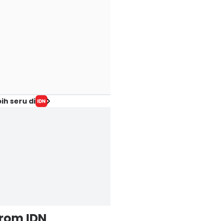
ih seru di
from IDN