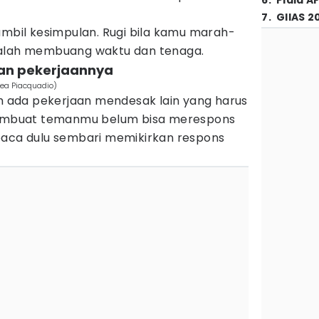
6
.
Piala A
7
.
GIIAS 2
ambil kesimpulan. Rugi bila kamu marah-
malah membuang waktu dan tenaga.
gan pekerjaannya
rea Piacquadio)
ih ada pekerjaan mendesak lain yang harus
 membuat temanmu belum bisa merespons
baca dulu sembari memikirkan respons