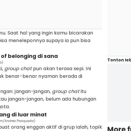
mu. Saat hal yang ingin kamu bicarakan
isa meneleponnya supaya ia pun bisa
 of belonging di sana
Tonton leb
no)
i,
group chat
pun akan terasa sepi. Ini
dak benar-benar nyaman berada di
ungan: jangan-jangan,
group chat
itu
tau jangan-jangan, belum ada hubungan
gota.
ng di luar minat
com/Andrea Piacquadio)
at orang enggan aktif di grup ialah, topik
More 