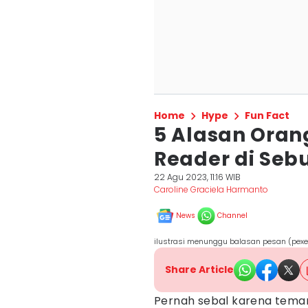
Home
Hype
Fun Fact
5 Alasan Orang
Reader di Seb
22 Agu 2023, 11:16 WIB
Caroline Graciela Harmanto
News
Channel
ilustrasi menunggu balasan pesan (pexe
Share Article
Pernah sebal karena teman