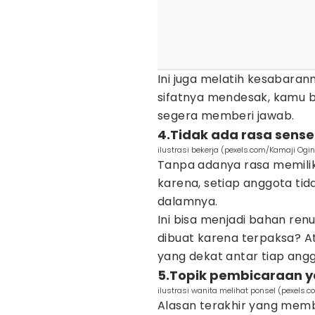
Ini juga melatih kesabaran
sifatnya mendesak, kamu b
segera memberi jawab.
4.Tidak ada rasa sense
ilustrasi bekerja (pexels.com/Kamaji Ogi
Tanpa adanya rasa memilik
karena, setiap anggota ti
dalamnya.
Ini bisa menjadi bahan ren
dibuat karena terpaksa? A
yang dekat antar tiap ang
5.Topik pembicaraan ya
ilustrasi wanita melihat ponsel (pexels.
Alasan terakhir yang membu