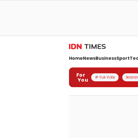
Home
News
Business
Sport
Te
For
# Yuk Vote
Iklanin
You