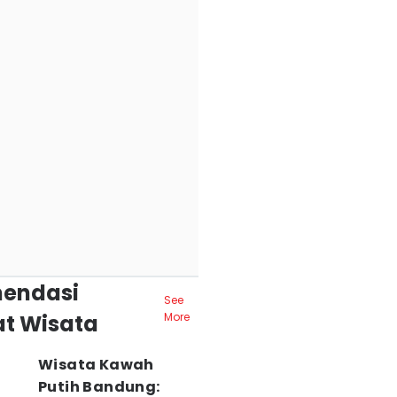
endasi
See
t Wisata
More
Wisata Kawah
Putih Bandung: