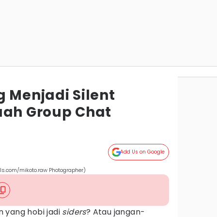
 Menjadi Silent
uah Group Chat
Add Us on Google
ls.com/mikoto.raw Photographer)
 yang hobi jadi
siders
? Atau jangan-