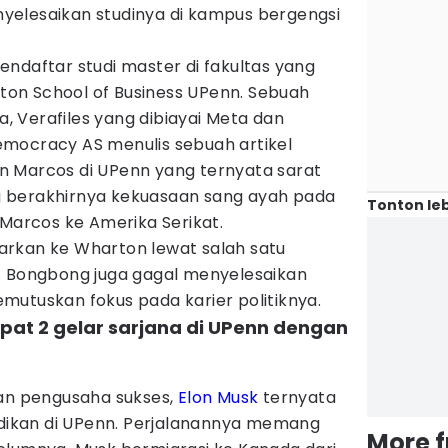
elesaikan studinya di kampus bergengsi
ndaftar studi master di fakultas yang
on School of Business UPenn. Sebuah
na, Verafiles yang dibiayai Meta dan
mocracy AS menulis sebuah artikel
 Marcos di UPenn yang ternyata sarat
ang berakhirnya kekuasaan sang ayah pada
Tonton leb
 Marcos ke Amerika Serikat.
rkan ke Wharton lewat salah satu
. Bongbong juga gagal menyelesaikan
mutuskan fokus pada karier politiknya.
apat 2 gelar sarjana di UPenn dengan
dan pengusaha sukses,
Elon Musk
ternyata
ikan di UPenn. Perjalanannya memang
More 