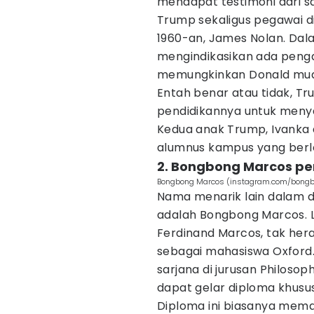
mendapat testimoni dari sa
Trump sekaligus pegawai 
1960-an, James Nolan. Dal
mengindikasikan ada pengar
memungkinkan Donald muda 
Entah benar atau tidak, T
pendidikannya untuk meny
Kedua anak Trump, Ivanka d
alumnus kampus yang berlok
2. Bongbong Marcos per
Bongbong Marcos (instagram.com/bong
Nama menarik lain dalam da
adalah Bongbong Marcos. Lah
Ferdinand Marcos, tak hera
sebagai mahasiswa Oxford.
sarjana di jurusan Philosop
dapat gelar diploma khusus 
Diploma ini biasanya meman