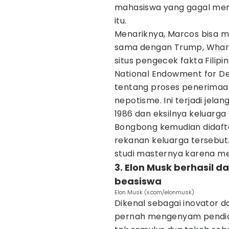
mahasiswa yang gagal meny
itu.
Menariknya, Marcos bisa me
sama dengan Trump, Whart
situs pengecek fakta Filipi
National Endowment for De
tentang proses penerimaan
nepotisme. Ini terjadi jel
1986 dan eksilnya keluarga
Bongbong kemudian didafta
rekanan keluarga tersebut
studi masternya karena me
3. Elon Musk berhasil d
beasiswa
Elon Musk (x.com/elonmusk)
Dikenal sebagai inovator 
pernah mengenyam pendid