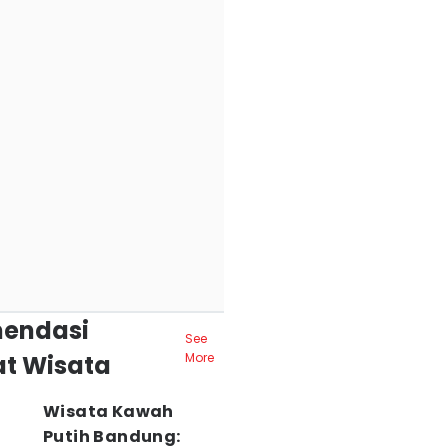
endasi
See
t Wisata
More
Wisata Kawah
Putih Bandung: