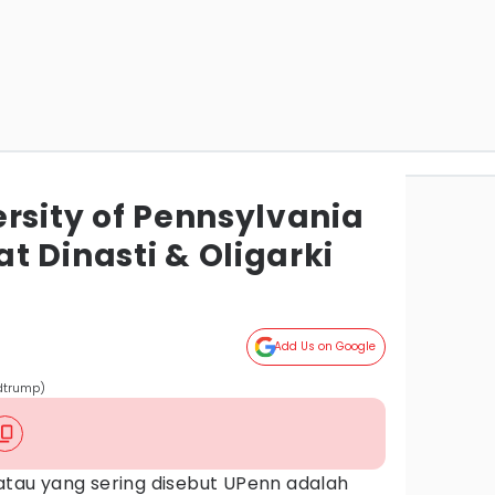
rsity of Pennsylvania
 Dinasti & Oligarki
Add Us on Google
dtrump)
tau yang sering disebut UPenn adalah