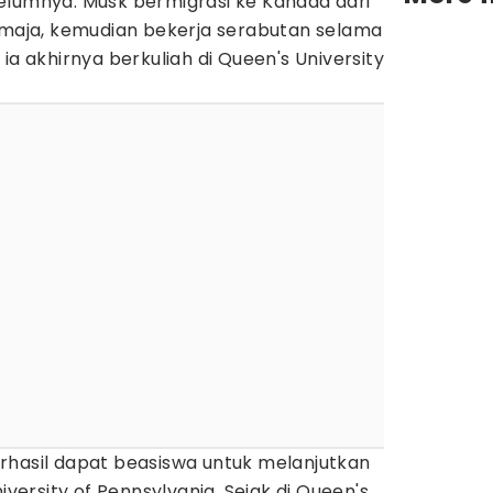
elumnya. Musk bermigrasi ke Kanada dari
remaja, kemudian bekerja serabutan selama
ia akhirnya berkuliah di Queen's University
rhasil dapat beasiswa untuk melanjutkan
iversity of Pennsylvania. Sejak di Queen's,