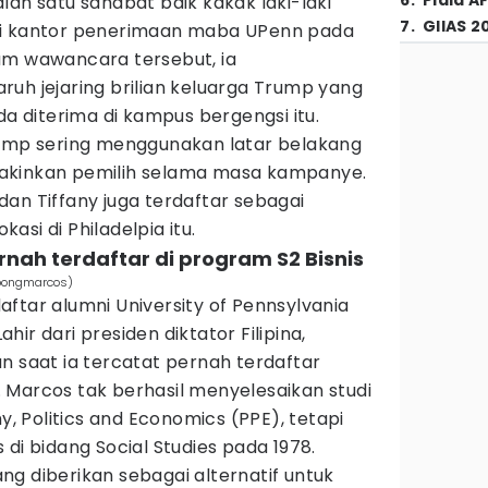
6
.
Piala A
lah satu sahabat baik kakak laki-laki
7
.
GIIAS 2
di kantor penerimaan maba UPenn pada
am wawancara tersebut, ia
uh jejaring brilian keluarga Trump yang
diterima di kampus bergengsi itu.
rump sering menggunakan latar belakang
akinkan pemilih selama masa kampanye.
an Tiffany juga terdaftar sebagai
asi di Philadelpia itu.
nah terdaftar di program S2 Bisnis
bongmarcos)
ftar alumni University of Pennsylvania
ir dari presiden diktator Filipina,
n saat ia tercatat pernah terdaftar
 Marcos tak berhasil menyelesaikan studi
hy, Politics and Economics (PPE), tetapi
di bidang Social Studies pada 1978.
g diberikan sebagai alternatif untuk