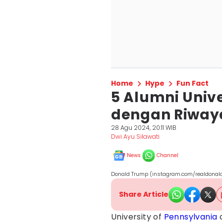
Home
Hype
Fun Fact
5 Alumni Unive
dengan Riwayat
28 Agu 2024, 20:11 WIB
Dwi Ayu Silawati
News
Channel
Donald Trump (instagram.com/realdonal
Share Article
University of
Pennsylvania
a