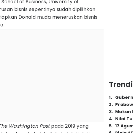
 School of Business, University of
usan bisnis sepertinya sudah dipilihkan
yiapkan Donald muda meneruskan bisnis
a.
Trendi
1
.
Gubern
2
.
Prabow
3
.
Makan B
4
.
Nilai T
The Washington Post
pada 2019 yang
5
.
17 Agus