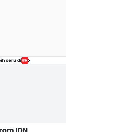
ih seru di
from IDN