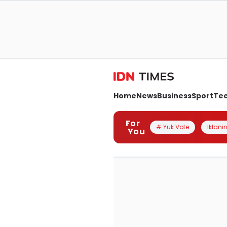
Home
News
Business
Sport
Te
For
# Yuk Vote
Iklanin
You