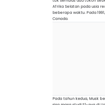
tak semulus dua tokoh seb
Afrika Selatan pada usia 
beberapa waktu. Pada 1991, 
Canada.
Pada tahun kedua, Musk be
sisa masa studi S1-nya di Un