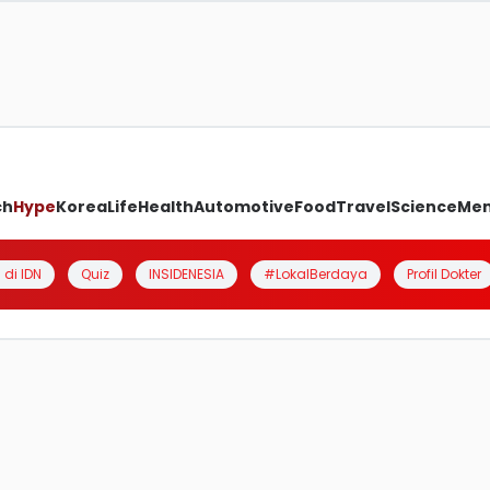
ch
Hype
Korea
Life
Health
Automotive
Food
Travel
Science
Me
 di IDN
Quiz
INSIDENESIA
#LokalBerdaya
Profil Dokter