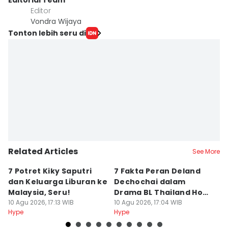
Editorial Team
Editor
Vondra Wijaya
Tonton lebih seru di
Related Articles
See More
7 Potret Kiky Saputri
7 Fakta Peran Deland
2
dan Keluarga Liburan ke
Dechochai dalam
A
Malaysia, Seru!
Drama BL Thailand Hook
A
10 Agu 2026, 17:13 WIB
Your Heart
10 Agu 2026, 17:04 WIB
10
Hype
Hype
Hy