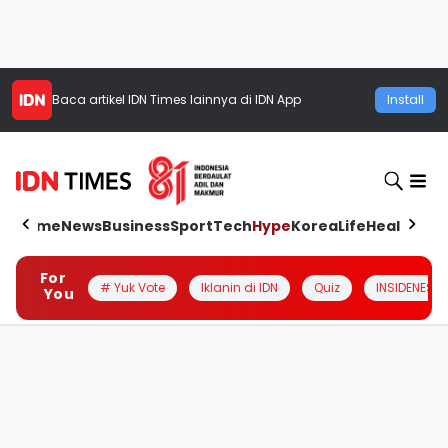
Baca artikel
IDN Times
lainnya di IDN App
Install
Home
News
Business
Sport
Tech
Hype
Korea
Life
Health
Aut
For
# Yuk Vote
Iklanin di IDN
Quiz
INSIDENESIA
You