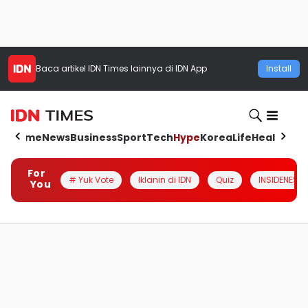
Baca artikel
IDN Times
lainnya di IDN App
Install
Home
News
Business
Sport
Tech
Hype
Korea
Life
Health
Aut
For
# Yuk Vote
Iklanin di IDN
Quiz
INSIDENESIA
You