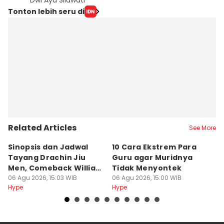
Dwi Ayu Silawati
Tonton lebih seru di
Related Articles
See More
Sinopsis dan Jadwal
10 Cara Ekstrem Para
7
Tayang Drachin Jiu
Guru agar Muridnya
T
Men, Comeback William
Tidak Menyontek
K
Chan
06 Agu 2026, 15:03 WIB
06 Agu 2026, 15:00 WIB
L
06
Hype
Hype
Hy