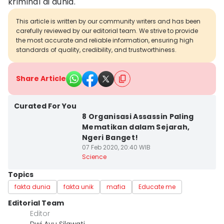
kriminal di dunia.
This article is written by our community writers and has been
carefully reviewed by our editorial team. We strive to provide
the most accurate and reliable information, ensuring high
standards of quality, credibility, and trustworthiness.
Share Article
Curated For You
8 Organisasi Assassin Paling
Mematikan dalam Sejarah,
Ngeri Banget!
07 Feb 2020, 20:40 WIB
Science
Topics
fakta dunia
fakta unik
mafia
Educate me
Editorial Team
Editor