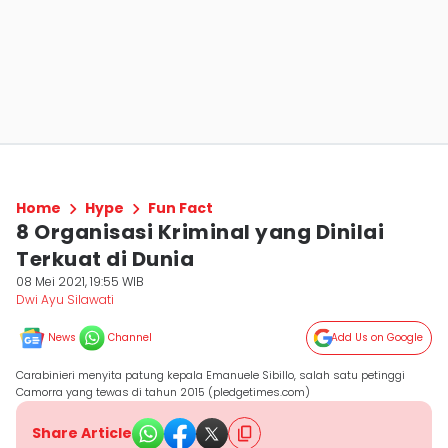
Home
Hype
Fun Fact
8 Organisasi Kriminal yang Dinilai
Terkuat di Dunia
08 Mei 2021, 19:55 WIB
Dwi Ayu Silawati
News
Channel
Add Us on Google
Carabinieri menyita patung kepala Emanuele Sibillo, salah satu petinggi
Camorra yang tewas di tahun 2015 (pledgetimes.com)
Share Article