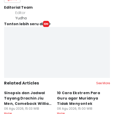
Editorial Team
Editor
Yudha ‎
Tonton lebih seru di
Related Articles
See More
Sinopsis dan Jadwal
10 Cara Ekstrem Para
7
Tayang Drachin Jiu
Guru agar Muridnya
T
Men, Comeback William
Tidak Menyontek
K
Chan
06 Agu 2026, 15:03 WIB
06 Agu 2026, 15:00 WIB
L
06
Hype
Hype
Hy