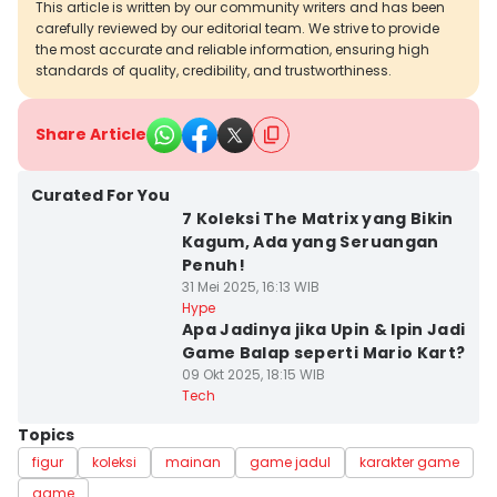
This article is written by our community writers and has been
carefully reviewed by our editorial team. We strive to provide
the most accurate and reliable information, ensuring high
standards of quality, credibility, and trustworthiness.
Share Article
Curated For You
7 Koleksi The Matrix yang Bikin
Kagum, Ada yang Seruangan
Penuh!
31 Mei 2025, 16:13 WIB
Hype
Apa Jadinya jika Upin & Ipin Jadi
Game Balap seperti Mario Kart?
09 Okt 2025, 18:15 WIB
Tech
Topics
figur
koleksi
mainan
game jadul
karakter game
game