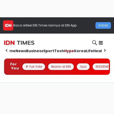
Baca artikel
IDN Times
lainnya di IDN App
Install
Home
News
Business
Sport
Tech
Hype
Korea
Life
Health
Aut
For
# Yuk Vote
Iklanin di IDN
Quiz
INSIDENESIA
You