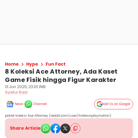
Home
Hype
Fun Fact
8 Koleksi Ace Attorney, Ada Kaset
Game Fisik hingga Figur Karakter
01 Jun 2025, 23:33 WIB
Syaifur Rizal
News
Channel
Add Us on Google
potret koleksi Ace Attorney (reddit.com/user/ihatewiiplaymotion)
Share Article