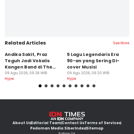
Related Articles
See More
Andika Sakit, Praz
5 Lagu Legendaris Era
n
Teguh Jadi Vokalis
90-an yang Sering Di-
J
Kangen Band di The
cover Musisi
H
Sounds Project
09 Agu 2026, 09:28 WIB
09 Agu 2026, 09:20 WIB
P
09
Hype
Hype
Hy
About Us
Editorial Team
Contact Us
Terms of Services
Pedoman Media Siber
Index
Sitemap
Follow Us