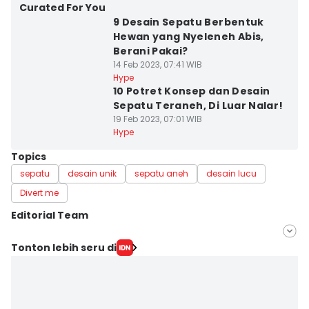
Curated For You
9 Desain Sepatu Berbentuk
Hewan yang Nyeleneh Abis,
Berani Pakai?
14 Feb 2023, 07:41 WIB
Hype
10 Potret Konsep dan Desain
Sepatu Teraneh, Di Luar Nalar!
19 Feb 2023, 07:01 WIB
Hype
Topics
sepatu
desain unik
sepatu aneh
desain lucu
Divert me
Editorial Team
Editor
Tonton lebih seru di
Hella Pristiwa
Editor
Jumawan Syahrudin