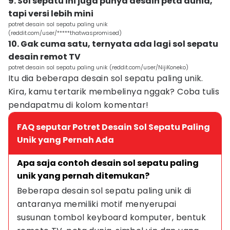
9. Sol sepatu ini juga punya desain peta dunia,
tapi versi lebih mini
potret desain sol sepatu paling unik
(reddit.com/user/*****thatwaspromised)
10. Gak cuma satu, ternyata ada lagi sol sepatu
desain remot TV
potret desain sol sepatu paling unik (reddit.com/user/NijiKoneko)
Itu dia beberapa desain sol sepatu paling unik.
Kira, kamu tertarik membelinya nggak? Coba tulis
pendapatmu di kolom komentar!
FAQ seputar Potret Desain Sol Sepatu Paling
Unik yang Pernah Ada
Apa saja contoh desain sol sepatu paling 
unik yang pernah ditemukan?
Beberapa desain sol sepatu paling unik di 
antaranya memiliki motif menyerupai 
susunan tombol keyboard komputer, bentuk 