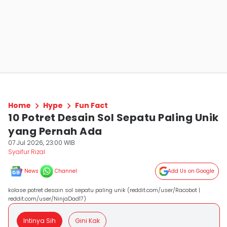
Home
Hype
Fun Fact
10 Potret Desain Sol Sepatu Paling Unik
yang Pernah Ada
07 Jul 2026, 23:00 WIB
Syaifur Rizal
News
Channel
Add Us on Google
kolase potret desain sol sepatu paling unik (reddit.com/user/Racobot |
reddit.com/user/NinjaDad17)
Intinya Sih
Gini Kak