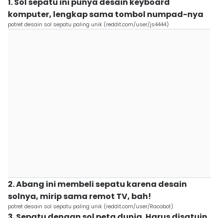
1. Sol sepatu ini punya desain keyboard
komputer, lengkap sama tombol numpad-nya
potret desain sol sepatu paling unik (reddit.com/user/js4444)
2. Abang ini membeli sepatu karena desain
solnya, mirip sama remot TV, bah!
potret desain sol sepatu paling unik (reddit.com/user/Racobot)
3. Sepatu dengan sol peta dunia. Harus disatuin