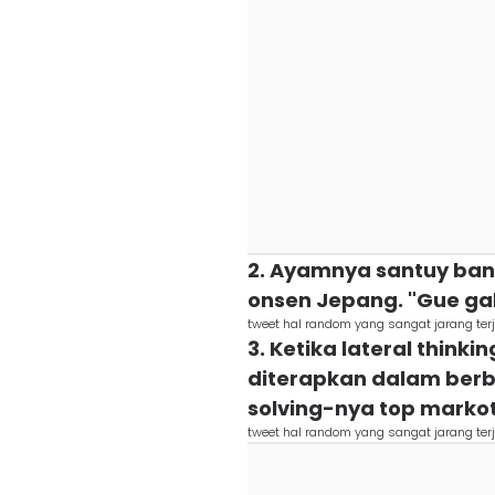
2. Ayamnya santuy bang
onsen Jepang. "Gue gak 
tweet hal random yang sangat jarang terj
3. Ketika lateral think
diterapkan dalam berba
solving-nya top marko
tweet hal random yang sangat jarang terj