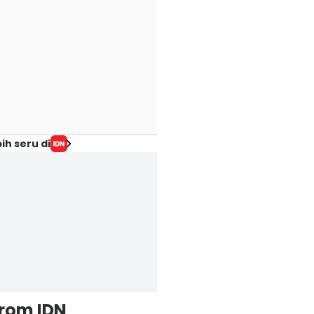
ih seru di
from IDN