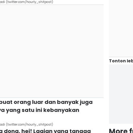
adi (twitter.com/hourly_shitpost)
Tonton leb
buat orang luar dan banyak juga
ya yang satu ini kebanyakan
a
adi (twitter.com/hourly_shitpost)
More 
ga dong, hei! Lagian yang tangga