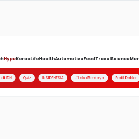
ch
Hype
Korea
Life
Health
Automotive
Food
Travel
Science
Me
 di IDN
Quiz
INSIDENESIA
#LokalBerdaya
Profil Dokter