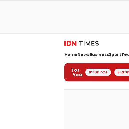
Home
News
Business
Sport
Te
For
# Yuk Vote
Iklanin
You