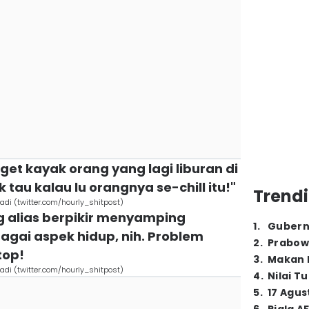
et kayak orang yang lagi liburan di
tau kalau lu orangnya se-chill itu!"
Trendi
adi (twitter.com/hourly_shitpost)
ing alias berpikir menyamping
1
.
Gubern
gai aspek hidup, nih. Problem
2
.
Prabow
top!
3
.
Makan B
adi (twitter.com/hourly_shitpost)
4
.
Nilai T
5
.
17 Agus