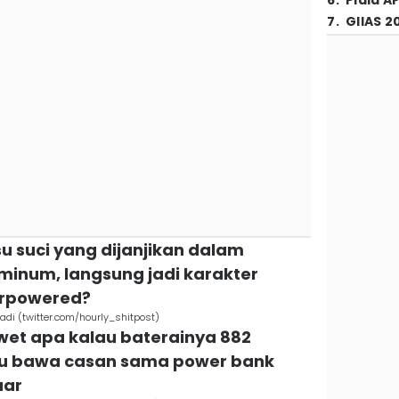
6
.
Piala A
7
.
GIIAS 2
su suci yang dijanjikan dalam
minum, langsung jadi karakter
erpowered?
adi (twitter.com/hourly_shitpost)
wet apa kalau baterainya 882
rlu bawa casan sama power bank
uar