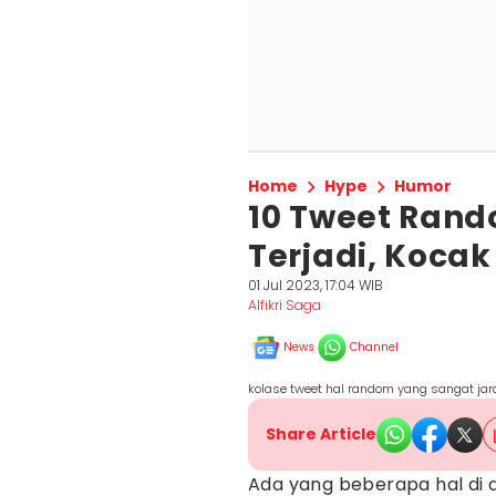
Home
Hype
Humor
10 Tweet Rand
Terjadi, Koca
01 Jul 2023, 17:04 WIB
Alfikri Saga
News
Channel
kolase tweet hal random yang sangat jara
Share Article
Ada yang beberapa hal di du