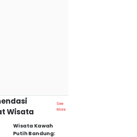
endasi
See
t Wisata
More
Wisata Kawah
Putih Bandung: